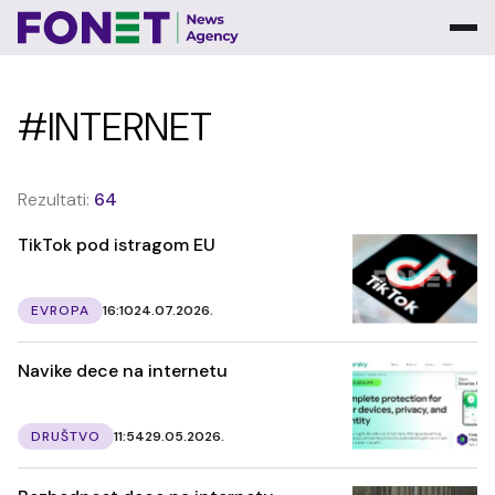
#INTERNET
Rezultati:
64
TikTok pod istragom EU
EVROPA
16:10
24.07.2026.
Navike dece na internetu
DRUŠTVO
11:54
29.05.2026.