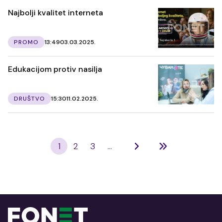
Najbolji kvalitet interneta
PROMO
13:49
03.03.2025.
Edukacijom protiv nasilja
DRUŠTVO
15:30
11.02.2025.
1
2
3
...