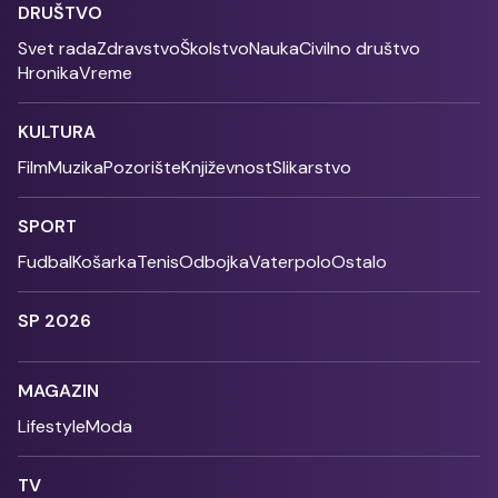
DRUŠTVO
Svet rada
Zdravstvo
Školstvo
Nauka
Civilno društvo
Hronika
Vreme
KULTURA
Film
Muzika
Pozorište
Književnost
Slikarstvo
SPORT
Fudbal
Košarka
Tenis
Odbojka
Vaterpolo
Ostalo
SP 2026
MAGAZIN
Lifestyle
Moda
TV