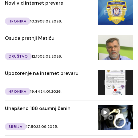
Novi vid internet prevare
HRONIKA
10:29
08.02.2026.
Osuda pretnji Matiću
DRUŠTVO
12:15
02.02.2026.
Upozorenje na internet prevaru
HRONIKA
19:44
24.01.2026.
Uhapšeno 188 osumnjičenih
SRBIJA
17:50
22.09.2025.