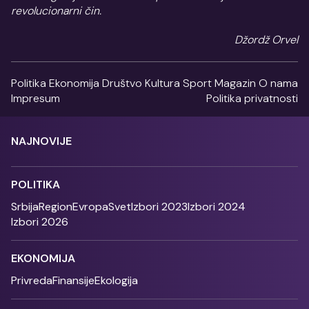
revolucionarni čin.
Džordž Orvel
Politika
Ekonomija
Društvo
Kultura
Sport
Magazin
O nama
Impresum
Politika privatnosti
NAJNOVIJE
POLITIKA
Srbija
Region
Evropa
Svet
Izbori 2023
Izbori 2024
Izbori 2026
EKONOMIJA
Privreda
Finansije
Ekologija