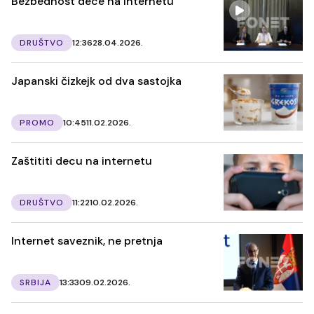
Bezbednost dece na internetu
DRUŠTVO
12:36
28.04.2026.
Japanski čizkejk od dva sastojka
PROMO
10:45
11.02.2026.
Zaštititi decu na internetu
DRUŠTVO
11:22
10.02.2026.
Internet saveznik, ne pretnja
SRBIJA
13:33
09.02.2026.