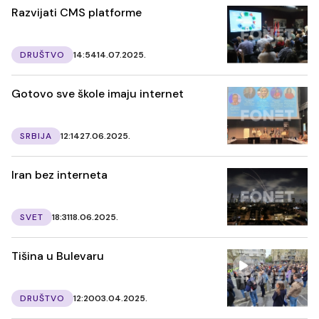
Razvijati CMS platforme
DRUŠTVO
14:54
14.07.2025.
Gotovo sve škole imaju internet
SRBIJA
12:14
27.06.2025.
Iran bez interneta
SVET
18:31
18.06.2025.
Tišina u Bulevaru
DRUŠTVO
12:20
03.04.2025.