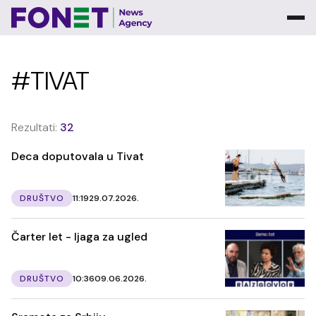
#TIVAT
Rezultati:
32
Deca doputovala u Tivat
DRUŠTVO
11:19
29.07.2026.
Čarter let - ljaga za ugled
DRUŠTVO
10:36
09.06.2026.