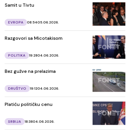
Samit u Tivtu
EVROPA
08:54
05.06.2026.
Razgovori sa Micotakisom
POLITIKA
19:28
04.06.2026.
Bez gužve na prelazima
DRUŠTVO
19:12
04.06.2026.
Platiću političku cenu
SRBIJA
18:38
04.06.2026.