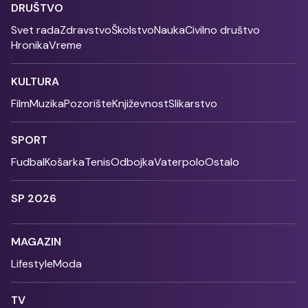
DRUŠTVO
Svet rada
Zdravstvo
Školstvo
Nauka
Civilno društvo
Hronika
Vreme
KULTURA
Film
Muzika
Pozorište
Književnost
Slikarstvo
SPORT
Fudbal
Košarka
Tenis
Odbojka
Vaterpolo
Ostalo
SP 2026
MAGAZIN
Lifestyle
Moda
TV