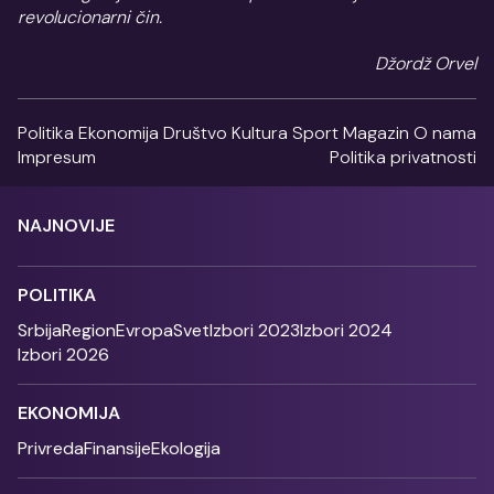
revolucionarni čin.
Džordž Orvel
Politika
Ekonomija
Društvo
Kultura
Sport
Magazin
O nama
Impresum
Politika privatnosti
NAJNOVIJE
POLITIKA
Srbija
Region
Evropa
Svet
Izbori 2023
Izbori 2024
Izbori 2026
EKONOMIJA
Privreda
Finansije
Ekologija