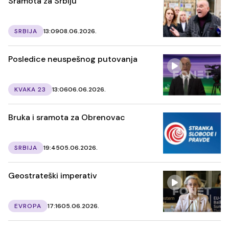
Sramota za Srbiju
SRBIJA
13:09
08.06.2026.
Posledice neuspešnog putovanja
KVAKA 23
13:06
06.06.2026.
Bruka i sramota za Obrenovac
SRBIJA
19:45
05.06.2026.
Geostrateški imperativ
EVROPA
17:16
05.06.2026.