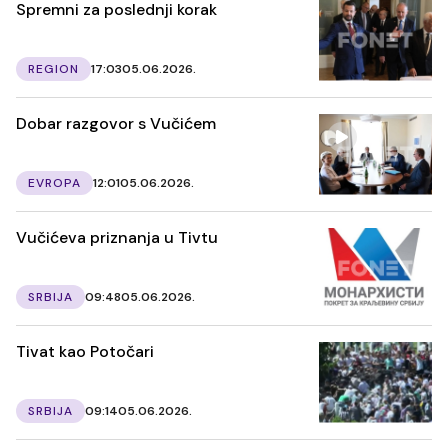
Spremni za poslednji korak
REGION
17:03
05.06.2026.
Dobar razgovor s Vučićem
EVROPA
12:01
05.06.2026.
Vučićeva priznanja u Tivtu
SRBIJA
09:48
05.06.2026.
Tivat kao Potočari
SRBIJA
09:14
05.06.2026.