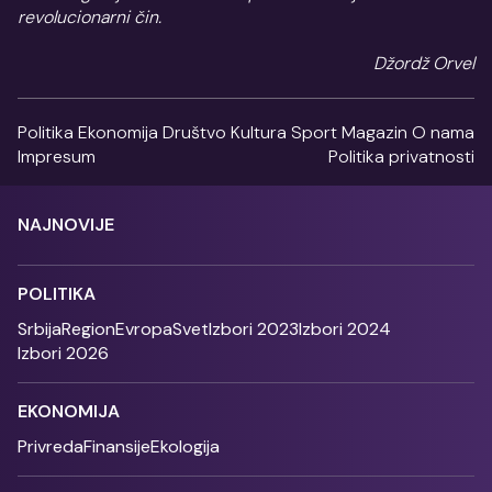
revolucionarni čin.
Džordž Orvel
Politika
Ekonomija
Društvo
Kultura
Sport
Magazin
O nama
Impresum
Politika privatnosti
NAJNOVIJE
POLITIKA
Srbija
Region
Evropa
Svet
Izbori 2023
Izbori 2024
Izbori 2026
EKONOMIJA
Privreda
Finansije
Ekologija