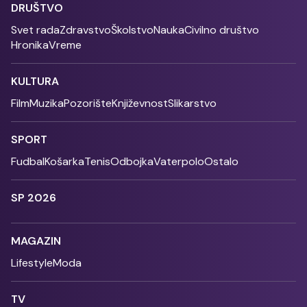
DRUŠTVO
Svet rada
Zdravstvo
Školstvo
Nauka
Civilno društvo
Hronika
Vreme
KULTURA
Film
Muzika
Pozorište
Književnost
Slikarstvo
SPORT
Fudbal
Košarka
Tenis
Odbojka
Vaterpolo
Ostalo
SP 2026
MAGAZIN
Lifestyle
Moda
TV