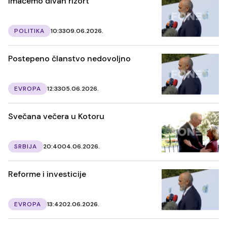
Imaćemo divan rizort
POLITIKA
10:33
09.06.2026.
Postepeno članstvo nedovoljno
EVROPA
12:33
05.06.2026.
Svečana večera u Kotoru
SRBIJA
20:40
04.06.2026.
Reforme i investicije
EVROPA
13:42
02.06.2026.