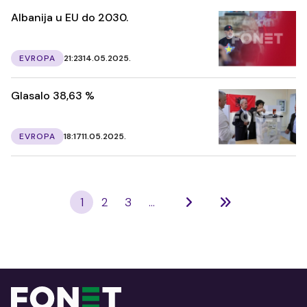
Albanija u EU do 2030.
EVROPA
21:23
14.05.2025.
Glasalo 38,63 %
EVROPA
18:17
11.05.2025.
1
2
3
...