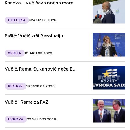
Kosovo - Vučićeva noćna mora
POLITIKA
13:48
12.03.2026.
Pašić: Vučić krši Rezoluciju
SRBIJA
10:41
01.03.2026.
Vučić, Rama, Đukanović neće EU
REGION
19:35
28.02.2026.
Vučić i Rama za FAZ
EVROPA
22:56
27.02.2026.