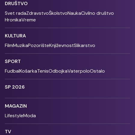
DRUŠTVO
Svet rada
Zdravstvo
Školstvo
Nauka
Civilno društvo
Hronika
Vreme
KULTURA
Film
Muzika
Pozorište
Književnost
Slikarstvo
SPORT
Fudbal
Košarka
Tenis
Odbojka
Vaterpolo
Ostalo
SP 2026
MAGAZIN
Lifestyle
Moda
TV