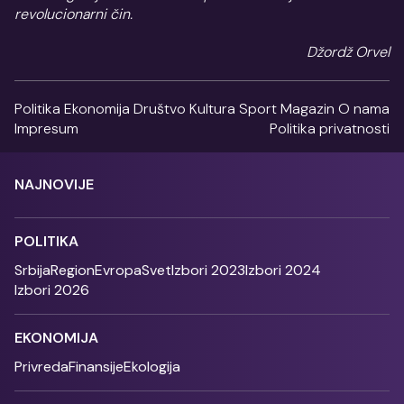
revolucionarni čin.
Džordž Orvel
Politika
Ekonomija
Društvo
Kultura
Sport
Magazin
O nama
Impresum
Politika privatnosti
NAJNOVIJE
POLITIKA
Srbija
Region
Evropa
Svet
Izbori 2023
Izbori 2024
Izbori 2026
EKONOMIJA
Privreda
Finansije
Ekologija