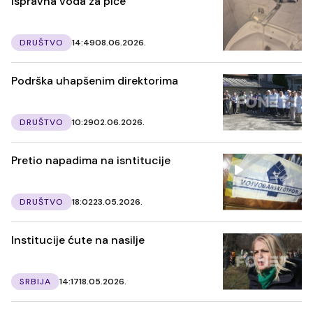
Ispravna voda za piće
DRUŠTVO
14:49
08.06.2026.
Podrška uhapšenim direktorima
DRUŠTVO
10:29
02.06.2026.
Pretio napadima na isntitucije
DRUŠTVO
18:02
23.05.2026.
Institucije ćute na nasilje
SRBIJA
14:17
18.05.2026.