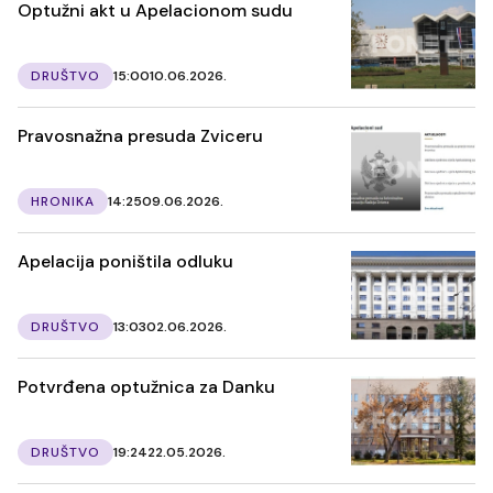
Optužni akt u Apelacionom sudu
DRUŠTVO
15:00
10.06.2026.
Pravosnažna presuda Zviceru
HRONIKA
14:25
09.06.2026.
Apelacija poništila odluku
DRUŠTVO
13:03
02.06.2026.
Potvrđena optužnica za Danku
DRUŠTVO
19:24
22.05.2026.