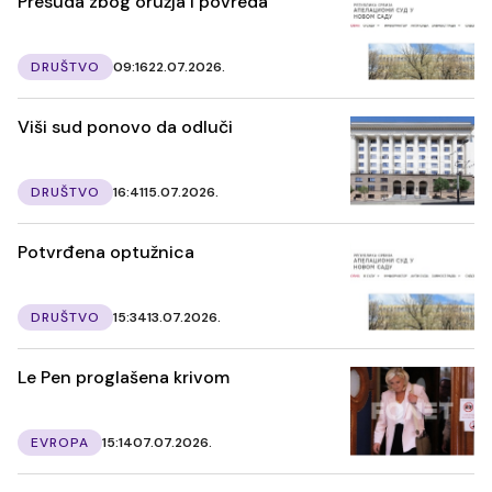
Presuda zbog oružja i povreda
DRUŠTVO
09:16
22.07.2026.
Viši sud ponovo da odluči
DRUŠTVO
16:41
15.07.2026.
Potvrđena optužnica
DRUŠTVO
15:34
13.07.2026.
Le Pen proglašena krivom
EVROPA
15:14
07.07.2026.