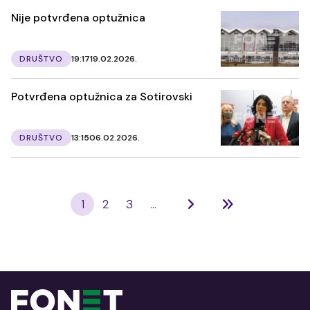
Nije potvrđena optužnica
DRUŠTVO
19:17
19.02.2026.
Potvrđena optužnica za Sotirovski
DRUŠTVO
13:15
06.02.2026.
1
2
3
...