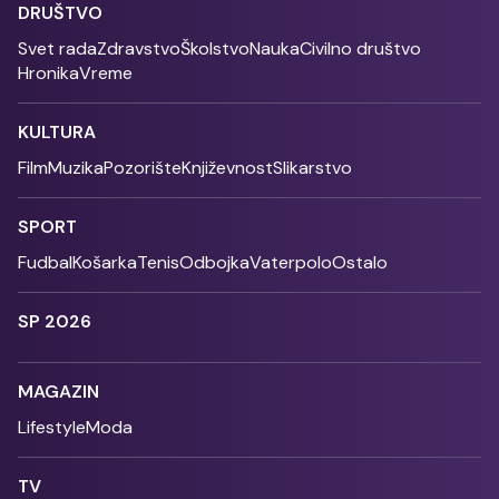
DRUŠTVO
Svet rada
Zdravstvo
Školstvo
Nauka
Civilno društvo
Hronika
Vreme
KULTURA
Film
Muzika
Pozorište
Književnost
Slikarstvo
SPORT
Fudbal
Košarka
Tenis
Odbojka
Vaterpolo
Ostalo
SP 2026
MAGAZIN
Lifestyle
Moda
TV