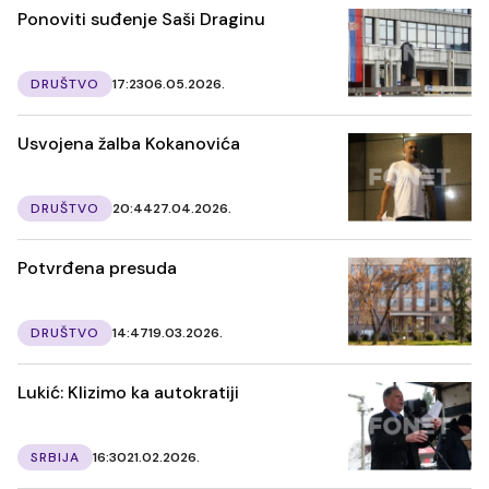
Ponoviti suđenje Saši Draginu
DRUŠTVO
17:23
06.05.2026.
Usvojena žalba Kokanovića
DRUŠTVO
20:44
27.04.2026.
Potvrđena presuda
DRUŠTVO
14:47
19.03.2026.
Lukić: Klizimo ka autokratiji
SRBIJA
16:30
21.02.2026.