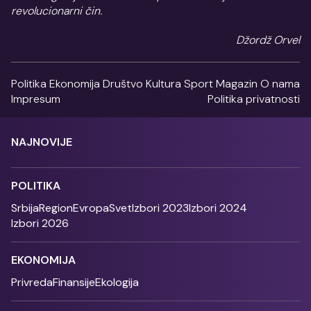
revolucionarni čin.
Džordž Orvel
Politika
Ekonomija
Društvo
Kultura
Sport
Magazin
O nama
Impresum
Politika privatnosti
NAJNOVIJE
POLITIKA
Srbija
Region
Evropa
Svet
Izbori 2023
Izbori 2024
Izbori 2026
EKONOMIJA
Privreda
Finansije
Ekologija