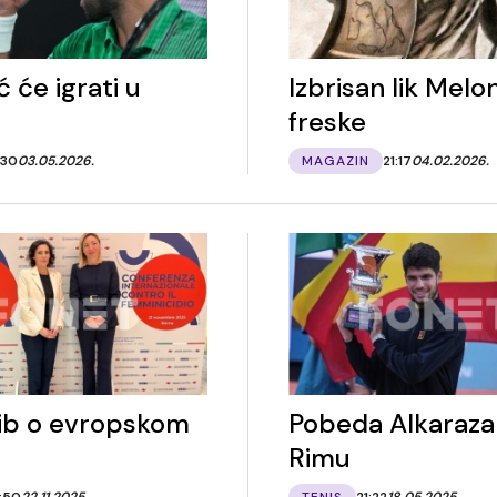
 će igrati u
Izbrisan lik Melon
freske
:30
03.05.2026.
MAGAZIN
21:17
04.02.2026.
ib o evropskom
Pobeda Alkaraza
Rimu
1:50
22.11.2025.
TENIS
21:22
18.05.2025.