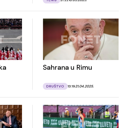
ka
Sahrana u Rimu
DRUŠTVO
13:19
21.04.2025.