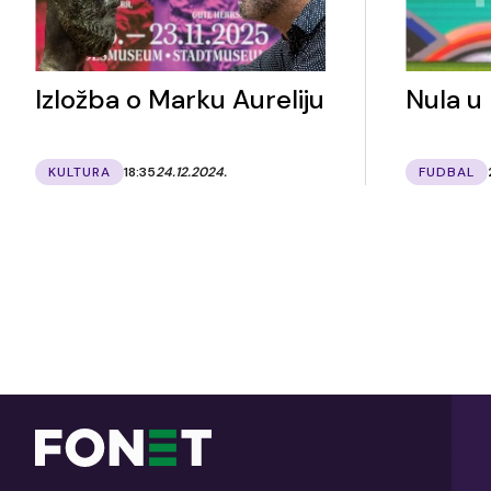
Izložba o Marku Aureliju
Nula u
KULTURA
18:35
24.12.2024.
FUDBAL