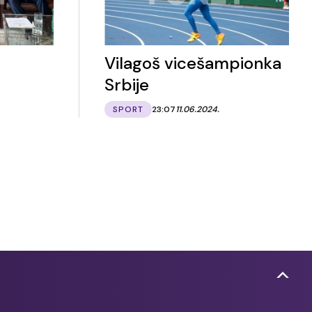
Vilagoš vicešampionka
Srbije
SPORT
23:07
11.06.2024.