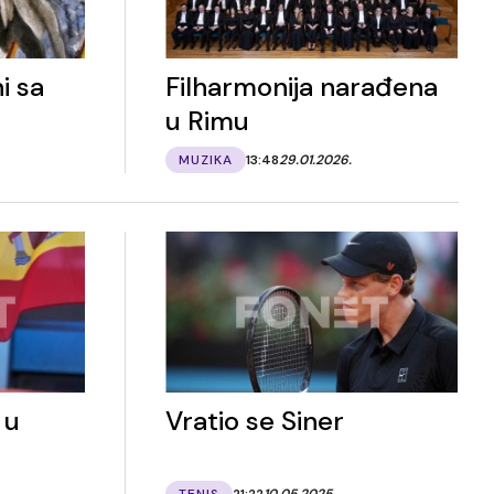
i sa
Filharmonija narađena
u Rimu
MUZIKA
13:48
29.01.2026.
 u
Vratio se Siner
TENIS
21:22
10.05.2025.