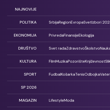
NAJNOVIJE
POLITIKA
Srbija
Region
Evropa
Svet
Izbori 202
EKONOMIJA
Privreda
Finansije
Ekologija
DRUŠTVO
Svet rada
Zdravstvo
Školstvo
Nauk
KULTURA
Film
Muzika
Pozorište
Književnost
Sl
SPORT
Fudbal
Košarka
Tenis
Odbojka
Vate
SP 2026
MAGAZIN
Lifestyle
Moda