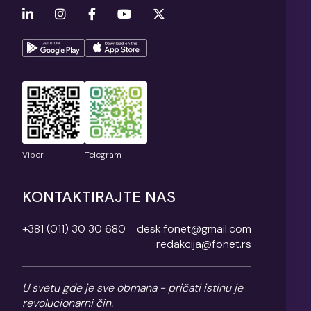
Viber
Telegram
KONTAKTIRAJTE NAS
+381 (011) 30 30 680
desk.fonet@gmail.com
redakcija@fonet.rs
U svetu gde je sve obmana - pričati istinu je
revolucionarni čin.