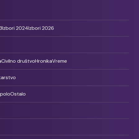
3
Izbori 2024
Izbori 2026
a
Civilno društvo
Hronika
Vreme
ikarstvo
rpolo
Ostalo