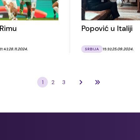
 Rimu
Popović u Italiji
21:42
28.11.2024.
SRBIJA
15:32
25.09.2024.
1
2
3