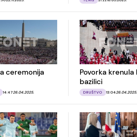
na ceremonija
Povorka krenula 
bazilici
14:47
26.04.2025.
DRUŠTVO
13:04
26.04.2025.