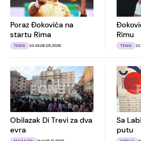
Poraz Đokovića na
Đoković
startu Rima
Rimu
TENIS
20:33
08.05.2026.
TENIS
22
Obilazak Di Trevi za dva
Sa Lab
evra
putu
MAGAZIN
21:01
19.12.2025.
SRBIJA
1