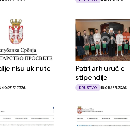
ije nisu ukinute
Patrijarh uručio
stipendije
6:40
03.12.2025.
DRUŠTVO
19:05
27.11.2025.