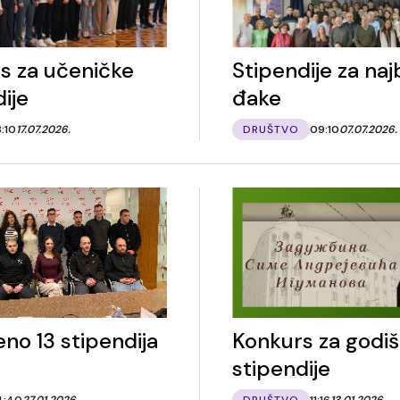
s za učeničke
Stipendije za naj
ije
đake
3:10
17.07.2026.
DRUŠTVO
09:10
07.07.2026.
no 13 stipendija
Konkurs za godiš
stipendije
4:40
27.01.2026.
DRUŠTVO
11:16
13.01.2026.