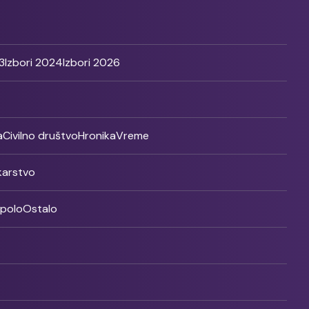
3
Izbori 2024
Izbori 2026
a
Civilno društvo
Hronika
Vreme
ikarstvo
rpolo
Ostalo