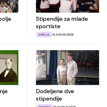
bolje
Stipendije za mlade
sportiste
SRBIJA
15:21
15.05.2026.
nje
Dodeljene dve
stipendije
PROMO
16:39
08.12.2025.