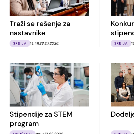
Traži se rešenje za
Konkur
nastavnike
stipend
SRBIJA
12:48
28.07.2026.
SRBIJA
1
Stipendije za STEM
Dodelje
program
DRUŠTVO
11:07
10.02.2026.
SRBIJA
1