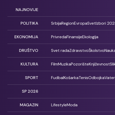
NAJNOVIJE
POLITIKA
Srbija
Region
Evropa
Svet
Izbori 202
EKONOMIJA
Privreda
Finansije
Ekologija
DRUŠTVO
Svet rada
Zdravstvo
Školstvo
Nauk
KULTURA
Film
Muzika
Pozorište
Književnost
Sl
SPORT
Fudbal
Košarka
Tenis
Odbojka
Vate
SP 2026
MAGAZIN
Lifestyle
Moda