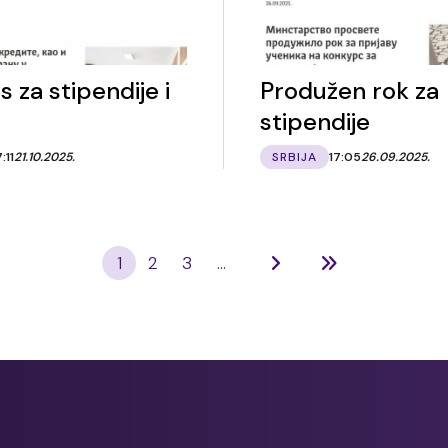
 za stipendije i
Produžen rok za
stipendije
7:11
21.10.2025.
SRBIJA
17:05
26.09.2025.
1
2
3
...