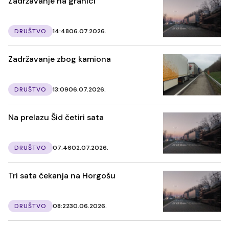
Zadržavanje na granici
DRUŠTVO
14:48
06.07.2026.
Zadržavanje zbog kamiona
DRUŠTVO
13:09
06.07.2026.
Na prelazu Šid četiri sata
DRUŠTVO
07:46
02.07.2026.
Tri sata čekanja na Horgošu
DRUŠTVO
08:22
30.06.2026.