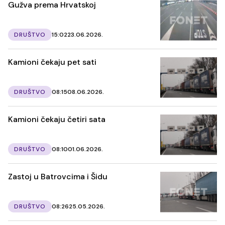
Gužva prema Hrvatskoj
DRUŠTVO
15:02
23.06.2026.
Kamioni čekaju pet sati
DRUŠTVO
08:15
08.06.2026.
Kamioni čekaju četiri sata
DRUŠTVO
08:10
01.06.2026.
Zastoj u Batrovcima i Šidu
DRUŠTVO
08:26
25.05.2026.