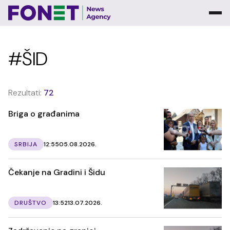
#ŠID
Rezultati:
72
Briga o građanima
SRBIJA
12:55
05.08.2026.
Čekanje na Gradini i Šidu
DRUŠTVO
13:52
13.07.2026.