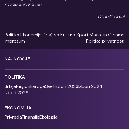
revolucionarni čin.
Džordž Orvel
Politika
Ekonomija
Društvo
Kultura
Sport
Magazin
O nama
Impresum
Politika privatnosti
NAJNOVIJE
POLITIKA
Srbija
Region
Evropa
Svet
Izbori 2023
Izbori 2024
Izbori 2026
EKONOMIJA
Privreda
Finansije
Ekologija