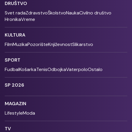
DRUŠTVO
Svet rada
Zdravstvo
Školstvo
Nauka
Civilno društvo
Hronika
Vreme
KULTURA
Film
Muzika
Pozorište
Književnost
Slikarstvo
SPORT
Fudbal
Košarka
Tenis
Odbojka
Vaterpolo
Ostalo
SP 2026
MAGAZIN
Lifestyle
Moda
TV