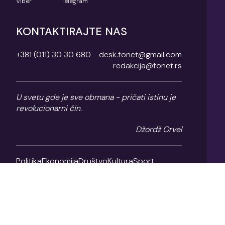
Viber
Telegram
KONTAKTIRAJTE NAS
+381 (011) 30 30 680
desk.fonet@gmail.com
redakcija@fonet.rs
U svetu gde je sve obmana - pričati istinu je
revolucionarni čin.
Džordž Orvel
Politika
Ekonomija
Društvo
Kultura
Sport
Magazin
O nama
Impresum
Politika privatnosti