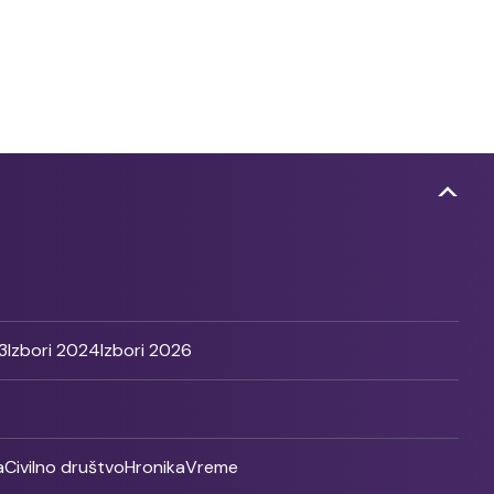
3
Izbori 2024
Izbori 2026
a
Civilno društvo
Hronika
Vreme