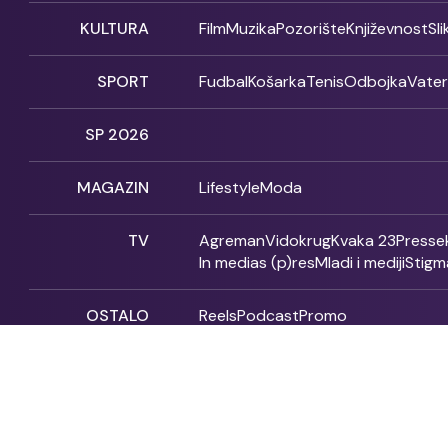
KULTURA
Film
Muzika
Pozorište
Književnost
Sl
SPORT
Fudbal
Košarka
Tenis
Odbojka
Vate
SP 2026
MAGAZIN
Lifestyle
Moda
TV
Agreman
Vidokrug
Kvaka 23
Presse
In medias (p)res
Mladi i mediji
Stigm
OSTALO
Reels
Podcast
Promo
Fonet - 2004 - 2026 - All rights reserved