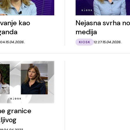
avanje kao
Nejasna svrha n
ganda
medija
:04
15.04.2026.
KIOSK
12:27
15.04.2026.
e granice
ljivog
:18
04.04.2023.