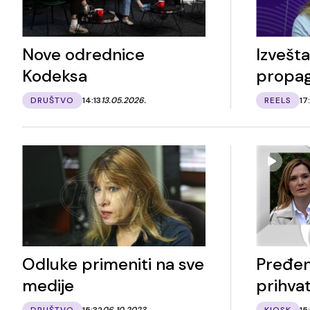
Nove odrednice
Izvešt
Kodeksa
propa
DRUŠTVO
14:13
13.05.2026.
REELS
17
Odluke primeniti na sve
Pređen
medije
prihvat
DRUŠTVO
15:32
06.10.2023.
KIOSK
15