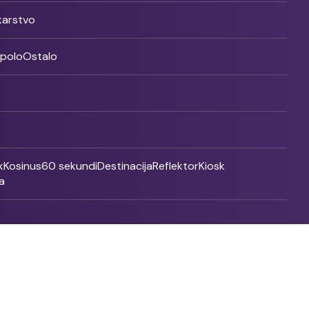
ikarstvo
rpolo
Ostalo
k
Kosinus
60 sekundi
Destinacija
Reflektor
Kiosk
a