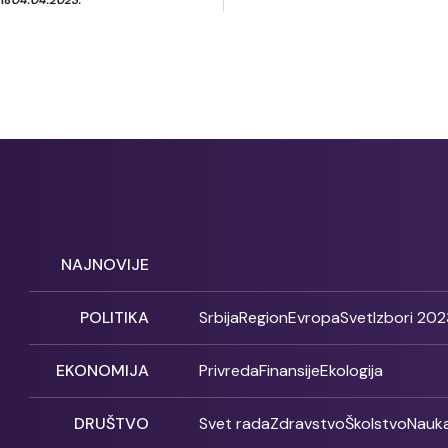
NAJNOVIJE
POLITIKA
Srbija
Region
Evropa
Svet
Izbori 202
EKONOMIJA
Privreda
Finansije
Ekologija
DRUŠTVO
Svet rada
Zdravstvo
Školstvo
Nauk