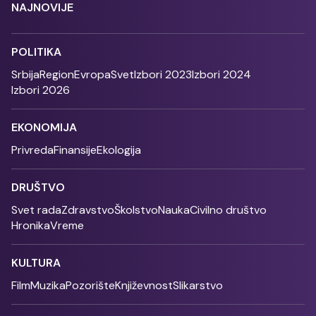
NAJNOVIJE
POLITIKA
Srbija
Region
Evropa
Svet
Izbori 2023
Izbori 2024
Izbori 2026
EKONOMIJA
Privreda
Finansije
Ekologija
DRUŠTVO
Svet rada
Zdravstvo
Školstvo
Nauka
Civilno društvo
Hronika
Vreme
KULTURA
Film
Muzika
Pozorište
Književnost
Slikarstvo