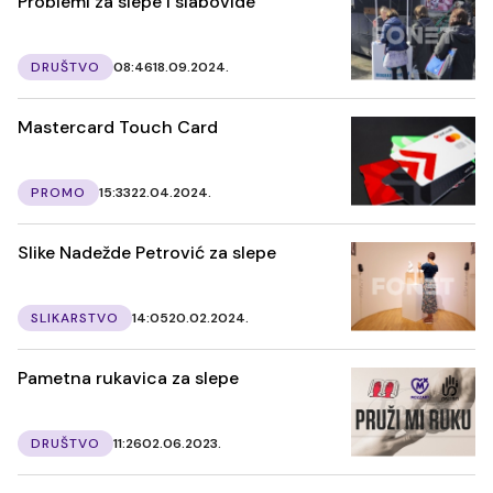
Problemi za slepe i slabovide
DRUŠTVO
08:46
18.09.2024.
Mastercard Touch Card
PROMO
15:33
22.04.2024.
Slike Nadežde Petrović za slepe
SLIKARSTVO
14:05
20.02.2024.
Pametna rukavica za slepe
DRUŠTVO
11:26
02.06.2023.