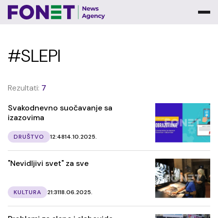
#SLEPI
Rezultati:
7
Svakodnevno suočavanje sa
izazovima
DRUŠTVO
12:48
14.10.2025.
"Nevidljivi svet" za sve
KULTURA
21:31
18.06.2025.