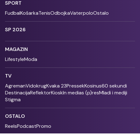
SPORT
Fudbal
Košarka
Tenis
Odbojka
Vaterpolo
Ostalo
SP 2026
MAGAZIN
Lifestyle
Moda
TV
Agreman
Vidokrug
Kvaka 23
Pressek
Kosinus
60 sekundi
Destinacija
Reflektor
Kiosk
In medias (p)res
Mladi i mediji
Stigma
OSTALO
Reels
Podcast
Promo