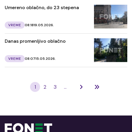
Umereno oblačno, do 23 stepena
VREME
08:18
19.05.2026.
Danas promenljivo oblačno
VREME
08:07
15.05.2026.
1
2
3
...