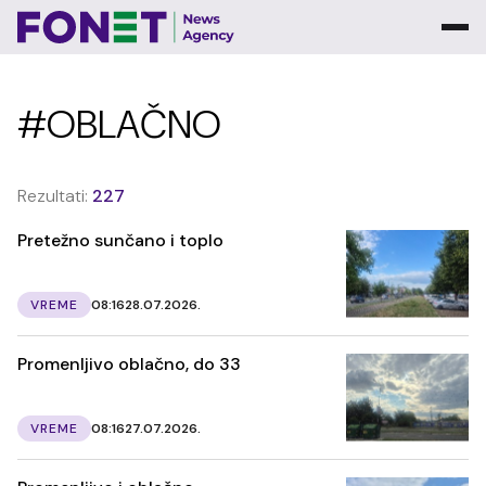
#OBLAČNO
Rezultati:
227
Pretežno sunčano i toplo
VREME
08:16
28.07.2026.
Promenljivo oblačno, do 33
VREME
08:16
27.07.2026.