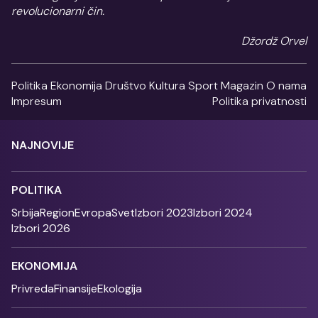
revolucionarni čin.
Džordž Orvel
Politika
Ekonomija
Društvo
Kultura
Sport
Magazin
O nama
Impresum
Politika privatnosti
NAJNOVIJE
POLITIKA
Srbija
Region
Evropa
Svet
Izbori 2023
Izbori 2024
Izbori 2026
EKONOMIJA
Privreda
Finansije
Ekologija