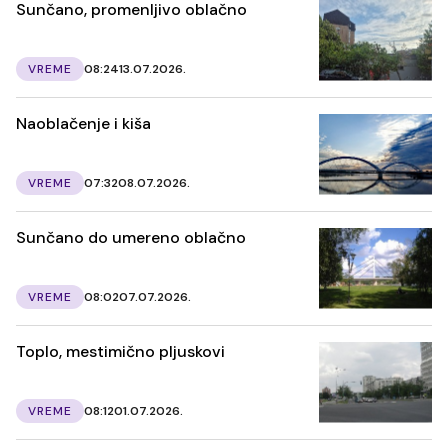
Sunčano, promenljivo oblačno
VREME
08:24
13.07.2026.
Naoblačenje i kiša
VREME
07:32
08.07.2026.
Sunčano do umereno oblačno
VREME
08:02
07.07.2026.
Toplo, mestimično pljuskovi
VREME
08:12
01.07.2026.