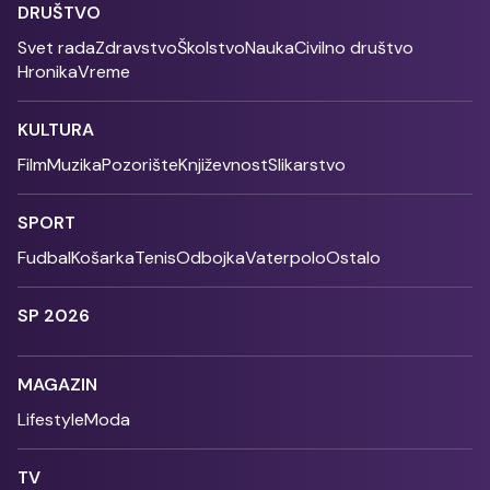
DRUŠTVO
Svet rada
Zdravstvo
Školstvo
Nauka
Civilno društvo
Hronika
Vreme
KULTURA
Film
Muzika
Pozorište
Književnost
Slikarstvo
SPORT
Fudbal
Košarka
Tenis
Odbojka
Vaterpolo
Ostalo
SP 2026
MAGAZIN
Lifestyle
Moda
TV