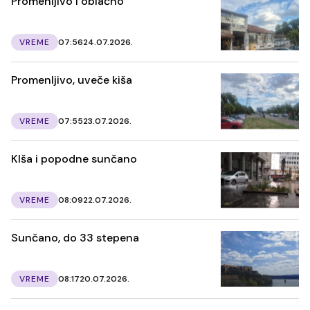
Promenljivo i oblačno
VREME
07:56
24.07.2026.
Promenljivo, uveče kiša
VREME
07:55
23.07.2026.
KIša i popodne sunčano
VREME
08:09
22.07.2026.
Sunčano, do 33 stepena
VREME
08:17
20.07.2026.