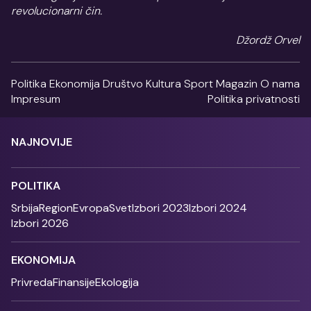
revolucionarni čin.
Džordž Orvel
Politika
Ekonomija
Društvo
Kultura
Sport
Magazin
O nama
Impresum
Politika privatnosti
NAJNOVIJE
POLITIKA
Srbija
Region
Evropa
Svet
Izbori 2023
Izbori 2024
Izbori 2026
EKONOMIJA
Privreda
Finansije
Ekologija