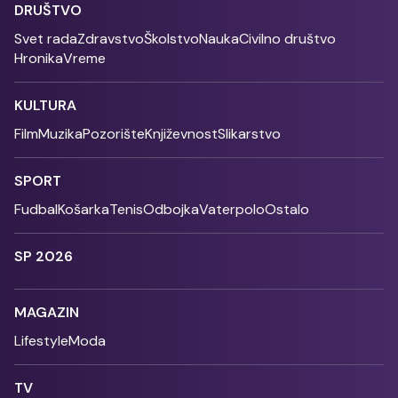
DRUŠTVO
Svet rada
Zdravstvo
Školstvo
Nauka
Civilno društvo
Hronika
Vreme
KULTURA
Film
Muzika
Pozorište
Književnost
Slikarstvo
SPORT
Fudbal
Košarka
Tenis
Odbojka
Vaterpolo
Ostalo
SP 2026
MAGAZIN
Lifestyle
Moda
TV