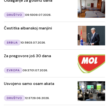
Odlaganje za godinu dana
DRUŠTVO
09:53
09.07.2026.
Čestitka albanskoj manjini
SRBIJA
10:58
03.07.2026.
Za pregovore još 30 dana
EVROPA
09:37
01.07.2026.
Usvojeno samo osam akata
DRUŠTVO
12:37
29.06.2026.