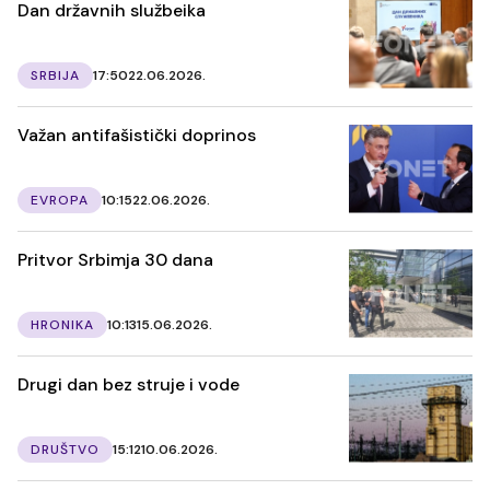
Dan državnih službeika
SRBIJA
17:50
22.06.2026.
Važan antifašistički doprinos
EVROPA
10:15
22.06.2026.
Pritvor Srbimja 30 dana
HRONIKA
10:13
15.06.2026.
Drugi dan bez struje i vode
DRUŠTVO
15:12
10.06.2026.