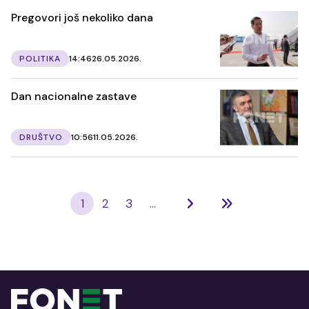
Pregovori još nekoliko dana
POLITIKA
14:46
26.05.2026.
Dan nacionalne zastave
DRUŠTVO
10:56
11.05.2026.
1
2
3
...