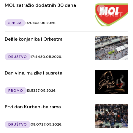
MOL zatražio dodatnih 30 dana
SRBIJA
14:08
03.06.2026.
Defile konjanika i Orkestra
DRUŠTVO
17:44
30.05.2026.
Dan vina, muzike i susreta
PROMO
13:53
27.05.2026.
Prvi dan Kurban-bajrama
DRUŠTVO
08:07
27.05.2026.