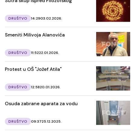
Sutra skup ispred Filozofskog
DRUŠTVO
14:29
03.02.2026.
Smeniti Milivoja Alanovića
DRUŠTVO
11:52
22.01.2026.
Protest u OŠ "Jožef Atila"
DRUŠTVO
12:58
20.01.2026.
Osuda zabrane aparata za vodu
DRUŠTVO
09:37
25.12.2025.