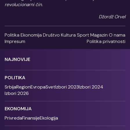
revolucionarni čin.
Džordž Orvel
Politika
Ekonomija
Društvo
Kultura
Sport
Magazin
O nama
Impresum
Politika privatnosti
NAJNOVIJE
POLITIKA
Srbija
Region
Evropa
Svet
Izbori 2023
Izbori 2024
Izbori 2026
EKONOMIJA
Privreda
Finansije
Ekologija