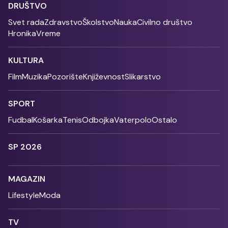
DRUŠTVO
Svet rada
Zdravstvo
Školstvo
Nauka
Civilno društvo
Hronika
Vreme
KULTURA
Film
Muzika
Pozorište
Književnost
Slikarstvo
SPORT
Fudbal
Košarka
Tenis
Odbojka
Vaterpolo
Ostalo
SP 2026
MAGAZIN
Lifestyle
Moda
TV