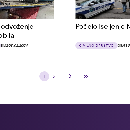
 odvoženje
Počelo iseljenje 
bila
18:12
08.02.2024.
CIVILNO DRUŠTVO
08:53
0
1
2