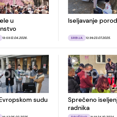
ele u
Iseljavanje poro
anstvo
13:03
12.04.2026.
SRBIJA
12:39
23.07.2025.
 Evropskom sudu
Sprečeno iseljen
radnika
16:27
06.02.2025.
DRUŠTVO
11:23
24.10.2024.