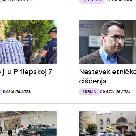
lji u Prilepskoj 7
Nastavak etničk
čišćenja
11:53
19.06.2024.
SRBIJA
09:57
14.06.2024.