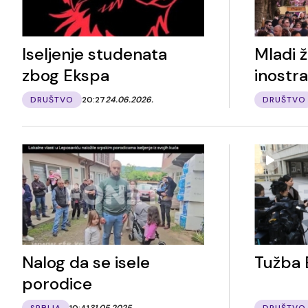
Iseljenje studenata
Mladi ž
zbog Ekspa
inostr
DRUŠTVO
20:27
24.06.2026.
DRUŠTVO
Nalog da se isele
Tužba
porodice
SRBIJA
10:41
31.05.2025.
DRUŠTVO