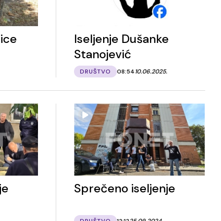
dice
Iseljenje Dušanke
Stanojević
DRUŠTVO
08:54
10.06.2025.
je
Sprečeno iseljenje
DRUŠTVO
12:12
25.09.2024.