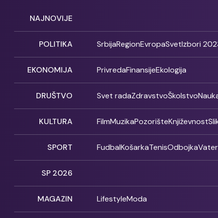
NAJNOVIJE
POLITIKA
Srbija
Region
Evropa
Svet
Izbori 202
EKONOMIJA
Privreda
Finansije
Ekologija
DRUŠTVO
Svet rada
Zdravstvo
Školstvo
Nauk
KULTURA
Film
Muzika
Pozorište
Književnost
Sl
SPORT
Fudbal
Košarka
Tenis
Odbojka
Vate
SP 2026
MAGAZIN
Lifestyle
Moda