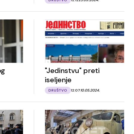
og
"Jedinstvu" preti
iseljenje
DRUŠTVO
12:07
10.05.2024.