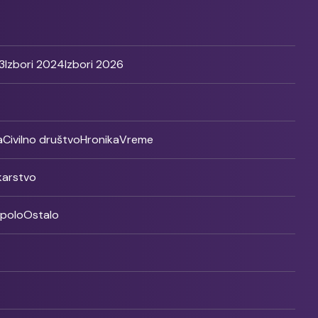
3
Izbori 2024
Izbori 2026
a
Civilno društvo
Hronika
Vreme
ikarstvo
rpolo
Ostalo