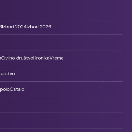
3
Izbori 2024
Izbori 2026
a
Civilno društvo
Hronika
Vreme
ikarstvo
rpolo
Ostalo