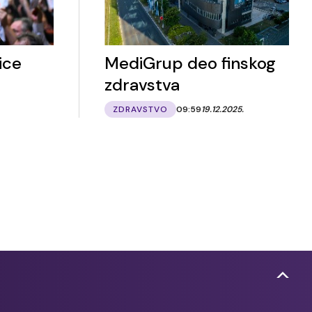
ice
MediGrup deo finskog
zdravstva
ZDRAVSTVO
09:59
19.12.2025.