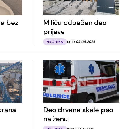
ra bez
Miliću odbačen deo
prijave
HRONIKA
14:58
09.06.2026.
krana
Deo drvene skele pao
na ženu
HRONIKA
16:20
13.04.2026.