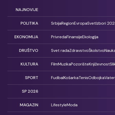
NAJNOVIJE
POLITIKA
Srbija
Region
Evropa
Svet
Izbori 202
EKONOMIJA
Privreda
Finansije
Ekologija
DRUŠTVO
Svet rada
Zdravstvo
Školstvo
Nauk
KULTURA
Film
Muzika
Pozorište
Književnost
Sl
SPORT
Fudbal
Košarka
Tenis
Odbojka
Vate
SP 2026
MAGAZIN
Lifestyle
Moda