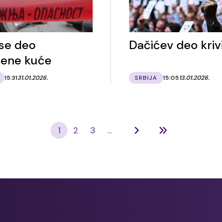
 se deo
Dačićev deo kriv
ene kuće
15:31
31.01.2026.
SRBIJA
15:05
13.01.2026.
1
2
3
...