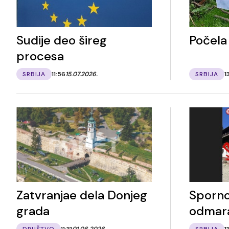
Sudije deo šireg
Počela 
procesa
SRBIJA
11:56
15.07.2026.
SRBIJA
1
Zatvranjae dela Donjeg
Sporno
grada
odmara
DRUŠTVO
11:31
01.06.2026.
SRBIJA
1