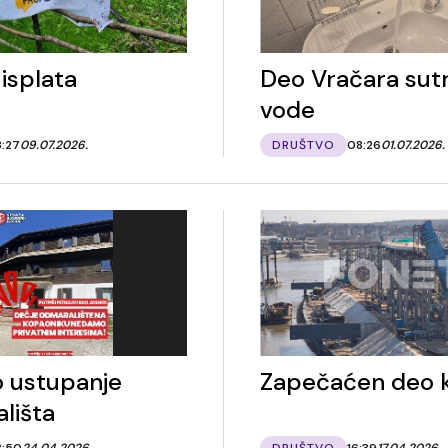
isplata
Deo Vračara sut
vode
3:27
09.07.2026.
DRUŠTVO
08:26
01.07.2026.
 ustupanje
Zapečaćen deo 
lišta
3:50
24.04.2026.
DRUŠTVO
16:39
17.04.2026.