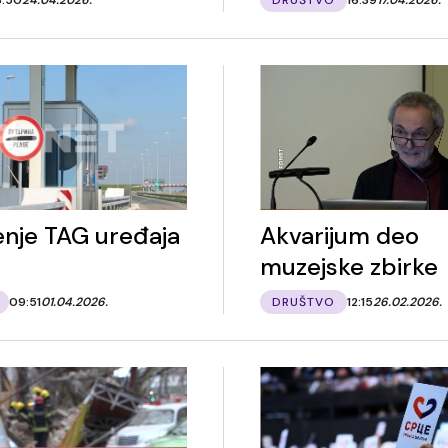
enje TAG uređaja
Akvarijum deo
muzejske zbirke
09:51
01.04.2026.
DRUŠTVO
12:15
26.02.2026.