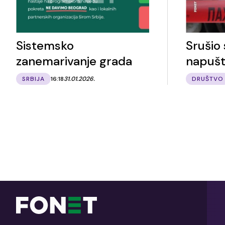
Sistemsko
Srušio
zanemarivanje grada
napušt
SRBIJA
16:18
31.01.2026.
DRUŠTVO