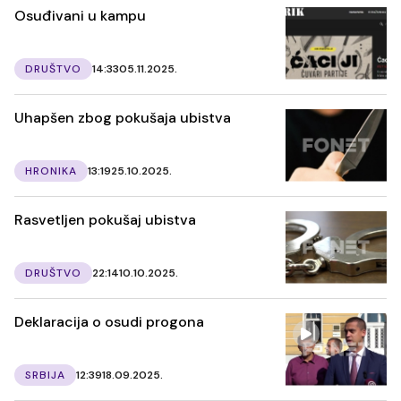
Osuđivani u kampu
DRUŠTVO
14:33
05.11.2025.
Uhapšen zbog pokušaja ubistva
HRONIKA
13:19
25.10.2025.
Rasvetljen pokušaj ubistva
DRUŠTVO
22:14
10.10.2025.
Deklaracija o osudi progona
SRBIJA
12:39
18.09.2025.