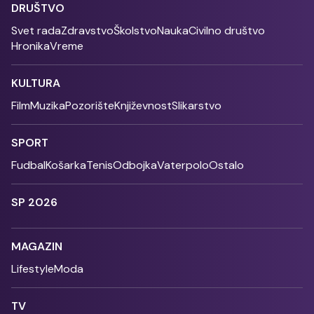
DRUŠTVO
Svet rada
Zdravstvo
Školstvo
Nauka
Civilno društvo
Hronika
Vreme
KULTURA
Film
Muzika
Pozorište
Književnost
Slikarstvo
SPORT
Fudbal
Košarka
Tenis
Odbojka
Vaterpolo
Ostalo
SP 2026
MAGAZIN
Lifestyle
Moda
TV