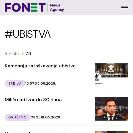
#UBISTVA
Rezultati:
79
Kampanja zataškavanja ubistva
SRBIJA
15:57
05.08.2026.
Miliću pritvor do 30 dana
DRUŠTVO
08:35
16.05.2026.