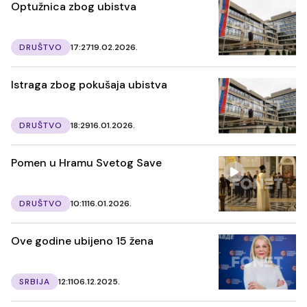
Optužnica zbog ubistva
DRUŠTVO
17:27
19.02.2026.
Istraga zbog pokušaja ubistva
DRUŠTVO
18:29
16.01.2026.
Pomen u Hramu Svetog Save
DRUŠTVO
10:11
16.01.2026.
Ove godine ubijeno 15 žena
SRBIJA
12:11
06.12.2025.