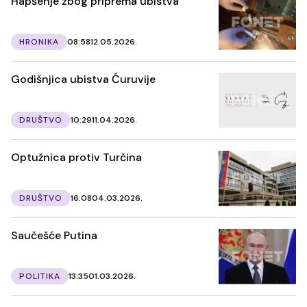
Hapšenje zbog priprema ubistva
HRONIKA
08:58
12.05.2026.
Godišnjica ubistva Ćuruvije
DRUŠTVO
10:29
11.04.2026.
Optužnica protiv Turčina
DRUŠTVO
16:08
04.03.2026.
Saučešće Putina
POLITIKA
13:35
01.03.2026.