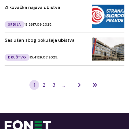
Zlikovačka najava ubistva
SRBIJA
18:26
17.09.2025.
Saslušan zbog pokušaja ubistva
DRUŠTVO
15:41
29.07.2025.
1
2
3
...