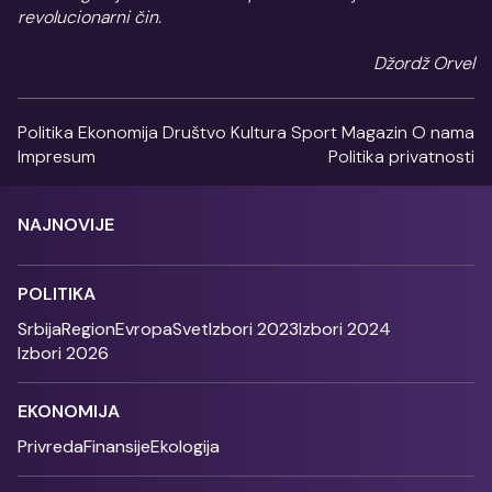
revolucionarni čin.
Džordž Orvel
Politika
Ekonomija
Društvo
Kultura
Sport
Magazin
O nama
Impresum
Politika privatnosti
NAJNOVIJE
POLITIKA
Srbija
Region
Evropa
Svet
Izbori 2023
Izbori 2024
Izbori 2026
EKONOMIJA
Privreda
Finansije
Ekologija