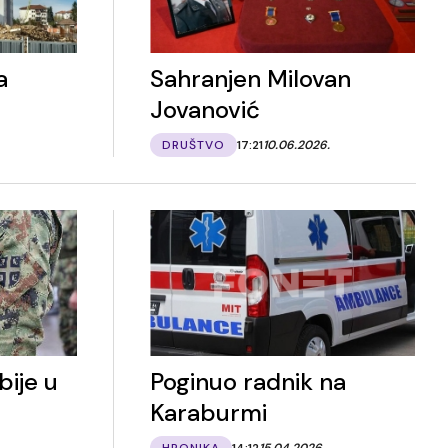
a
Sahranjen Milovan
Jovanović
DRUŠTVO
17:21
10.06.2026.
bije u
Poginuo radnik na
Karaburmi
HRONIKA
14:12
15.04.2026.