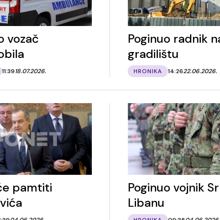
o vozač
Poginuo radnik n
bila
gradilištu
11:39
18.07.2026.
HRONIKA
14:26
22.06.2026.
će pamtiti
Poginuo vojnik Sr
vića
Libanu
3:39
04.06.2026.
HRONIKA
09:35
04.06.2026.