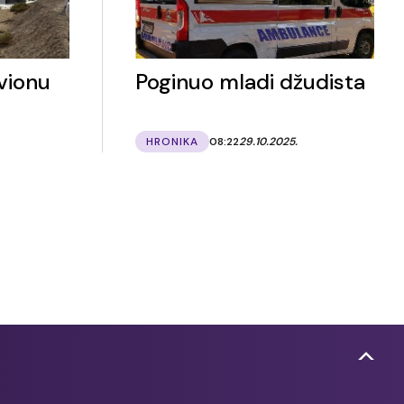
avionu
Poginuo mladi džudista
HRONIKA
08:22
29.10.2025.