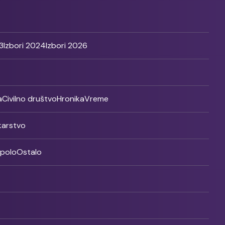
3
Izbori 2024
Izbori 2026
a
Civilno društvo
Hronika
Vreme
ikarstvo
rpolo
Ostalo