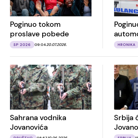
Poginuo tokom
Poginu
proslave pobede
automo
SP 2026
09:04
20.07.2026.
HRONIKA
Sahrana vodnika
Srbija 
Jovanovića
Jovano
DRUŠTVO
08:57
10.06.2026.
SRBIJA
1