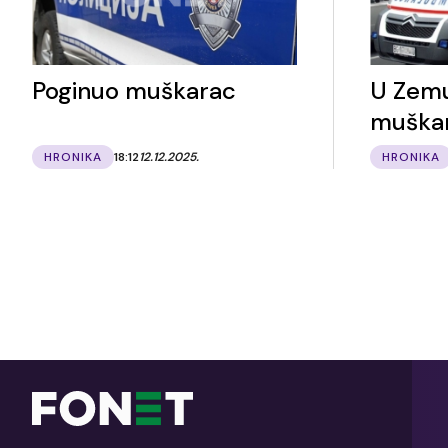
Poginuo muškarac
U Zem
muška
HRONIKA
18:12
12.12.2025.
HRONIKA