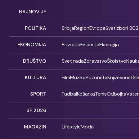
NAJNOVIJE
POLITIKA
Srbija
Region
Evropa
Svet
Izbori 202
EKONOMIJA
Privreda
Finansije
Ekologija
DRUŠTVO
Svet rada
Zdravstvo
Školstvo
Nauk
KULTURA
Film
Muzika
Pozorište
Književnost
Sl
SPORT
Fudbal
Košarka
Tenis
Odbojka
Vate
SP 2026
MAGAZIN
Lifestyle
Moda