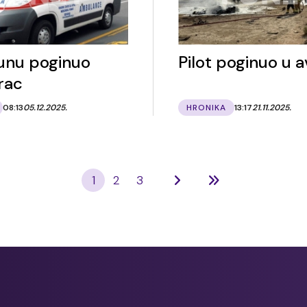
unu poginuo
Pilot poginuo u 
rac
08:13
05.12.2025.
HRONIKA
13:17
21.11.2025.
1
2
3