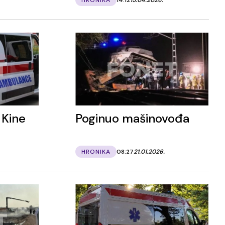
 Kine
Poginuo mašinovođa
HRONIKA
08:27
21.01.2026.