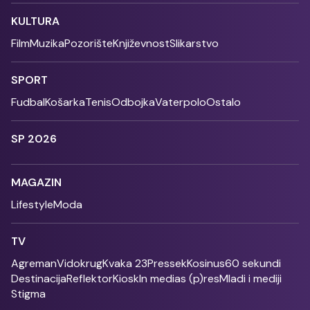
KULTURA
Film
Muzika
Pozorište
Književnost
Slikarstvo
SPORT
Fudbal
Košarka
Tenis
Odbojka
Vaterpolo
Ostalo
SP 2026
MAGAZIN
Lifestyle
Moda
TV
Agreman
Vidokrug
Kvaka 23
Pressek
Kosinus
60 sekundi
Destinacija
Reflektor
Kiosk
In medias (p)res
Mladi i mediji
Stigma