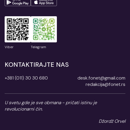
Viber
Telegram
KONTAKTIRAJTE NAS
+381 (011) 30 30 680
desk.fonet@gmail.com
redakcija@fonet.rs
U svetu gde je sve obmana - pričati istinu je
revolucionarni čin.
Džordž Orvel