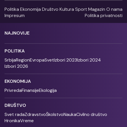
Politika
Ekonomija
Društvo
Kultura
Sport
Magazin
O nama
Impresum
Politika privatnosti
NAJNOVIJE
POLITIKA
Srbija
Region
Evropa
Svet
Izbori 2023
Izbori 2024
Izbori 2026
EKONOMIJA
Privreda
Finansije
Ekologija
DRUŠTVO
Svet rada
Zdravstvo
Školstvo
Nauka
Civilno društvo
Hronika
Vreme