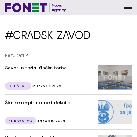
#GRADSKI ZAVOD
Rezultati:
4
Saveti o težini đačke torbe
DRUŠTVO
12:37
25.08.2025.
Šire se respiratorne infekcije
ZDRAVSTVO
11:43
05.10.2024.