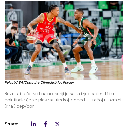
FoNet/ABA/Cedevita Olimpija/Ales Fevzer
Rezultat u četvrtfinalnoj seriji je sada izjednačen 1:1 i u
polufinale će se plasirati tim koji pobedi u trećoj utakmici.
(kraj) dep/bdr
Share: