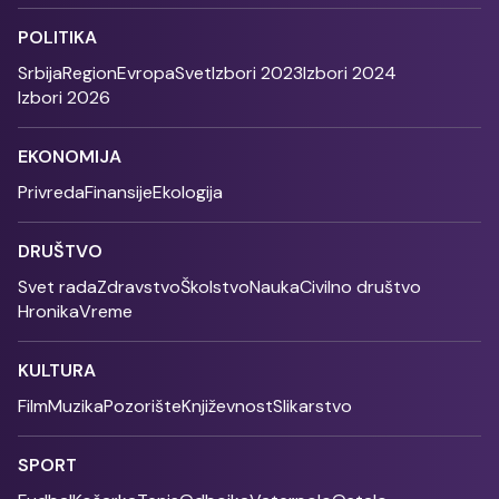
POLITIKA
Srbija
Region
Evropa
Svet
Izbori 2023
Izbori 2024
Izbori 2026
EKONOMIJA
Privreda
Finansije
Ekologija
DRUŠTVO
Svet rada
Zdravstvo
Školstvo
Nauka
Civilno društvo
Hronika
Vreme
KULTURA
Film
Muzika
Pozorište
Književnost
Slikarstvo
SPORT