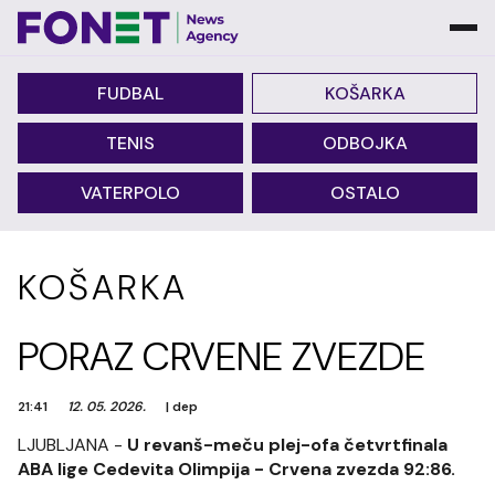
FUDBAL
KOŠARKA
TENIS
ODBOJKA
VATERPOLO
OSTALO
KOŠARKA
PORAZ CRVENE ZVEZDE
21:41
12. 05. 2026.
|
dep
LJUBLJANA -
U revanš-meču plej-ofa četvrtfinala
ABA lige Cedevita Olimpija - Crvena zvezda 92:86.