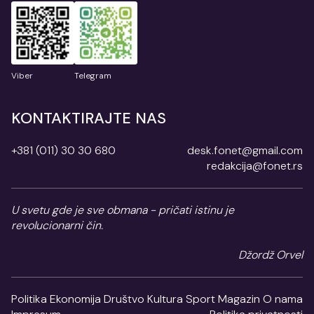
Viber
Telegram
KONTAKTIRAJTE NAS
+381 (011) 30 30 680
desk.fonet@gmail.com
redakcija@fonet.rs
U svetu gde je sve obmana - pričati istinu je
revolucionarni čin.
Džordž Orvel
Politika
Ekonomija
Društvo
Kultura
Sport
Magazin
O nama