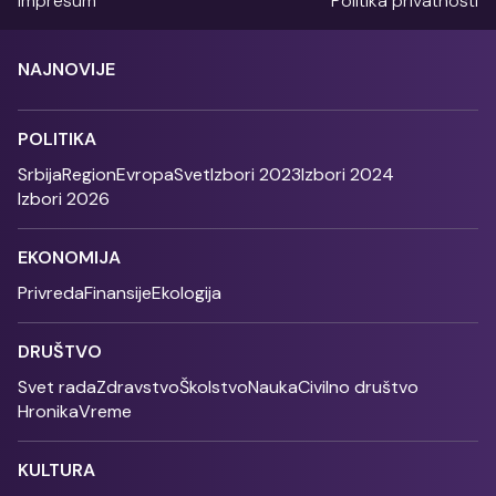
Impresum
Politika privatnosti
NAJNOVIJE
POLITIKA
Srbija
Region
Evropa
Svet
Izbori 2023
Izbori 2024
Izbori 2026
EKONOMIJA
Privreda
Finansije
Ekologija
DRUŠTVO
Svet rada
Zdravstvo
Školstvo
Nauka
Civilno društvo
Hronika
Vreme
KULTURA