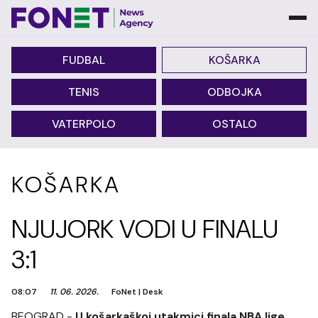
FUDBAL
KOŠARKA
TENIS
ODBOJKA
VATERPOLO
OSTALO
KOŠARKA
NJUJORK VODI U FINALU
3:1
08:07
11. 06. 2026.
FoNet
|
Desk
BEOGRAD -
U košarkaškoj utakmici finala NBA lige