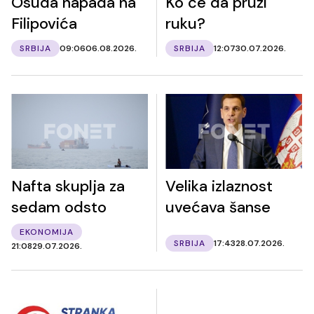
Osuda napada na
Ko će da pruži
Filipovića
ruku?
SRBIJA
09:06
06.08.2026.
SRBIJA
12:07
30.07.2026.
Nafta skuplja za
Velika izlaznost
sedam odsto
uvećava šanse
EKONOMIJA
SRBIJA
17:43
28.07.2026.
21:08
29.07.2026.