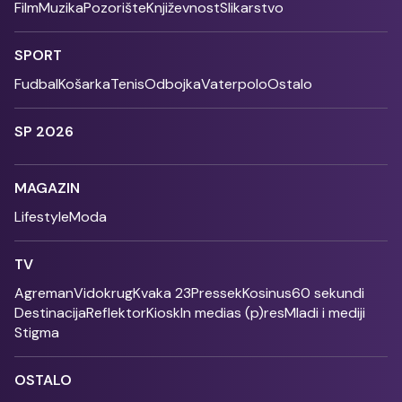
Film
Muzika
Pozorište
Književnost
Slikarstvo
SPORT
Fudbal
Košarka
Tenis
Odbojka
Vaterpolo
Ostalo
SP 2026
MAGAZIN
Lifestyle
Moda
TV
Agreman
Vidokrug
Kvaka 23
Pressek
Kosinus
60 sekundi
Destinacija
Reflektor
Kiosk
In medias (p)res
Mladi i mediji
Stigma
OSTALO