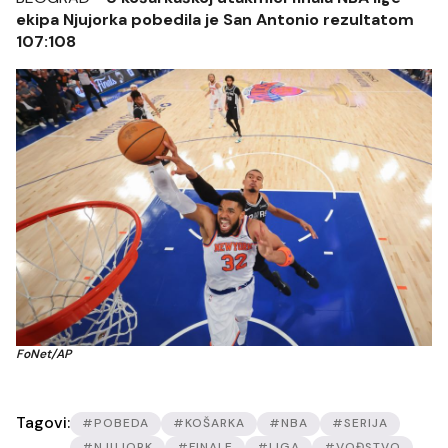
ekipa Njujorka pobedila je San Antonio rezultatom
107:108
FoNet/AP
Tagovi:
#POBEDA
#KOŠARKA
#NBA
#SERIJA
#NJUJORK
#FINALE
#LIGA
#VOĐSTVO