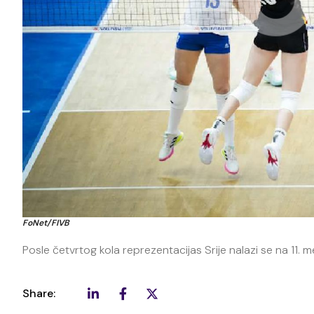
FoNet/FIVB
Posle četvrtog kola reprezentacijas Srije nalazi se na 11.
Share: