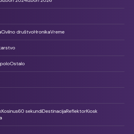
3
Izbori 2024
Izbori 2026
a
Civilno društvo
Hronika
Vreme
ikarstvo
rpolo
Ostalo
k
Kosinus
60 sekundi
Destinacija
Reflektor
Kiosk
a