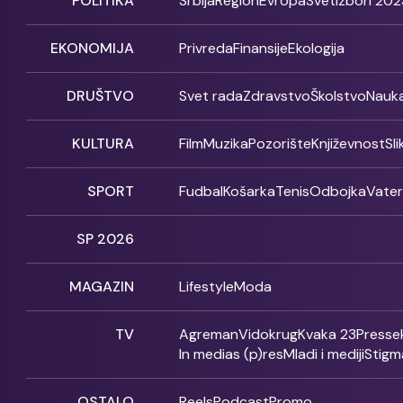
POLITIKA
Srbija
Region
Evropa
Svet
Izbori 202
EKONOMIJA
Privreda
Finansije
Ekologija
DRUŠTVO
Svet rada
Zdravstvo
Školstvo
Nauk
KULTURA
Film
Muzika
Pozorište
Književnost
Sl
SPORT
Fudbal
Košarka
Tenis
Odbojka
Vate
SP 2026
MAGAZIN
Lifestyle
Moda
TV
Agreman
Vidokrug
Kvaka 23
Presse
In medias (p)res
Mladi i mediji
Stigm
OSTALO
Reels
Podcast
Promo