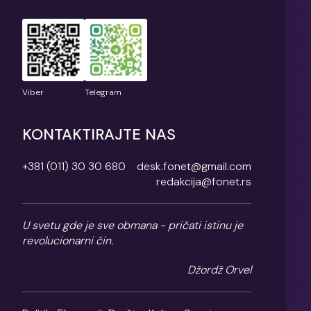
Viber
Telegram
KONTAKTIRAJTE NAS
+381 (011) 30 30 680
desk.fonet@gmail.com
redakcija@fonet.rs
U svetu gde je sve obmana - pričati istinu je
revolucionarni čin.
Džordž Orvel