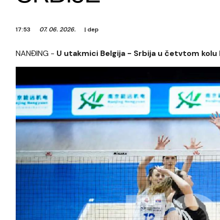
17:53
07. 06. 2026.
|
dep
NANĐING -
U utakmici Belgija - Srbija u četvtom kolu L