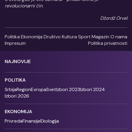
revolucionarni čin.
Džordž Orvel
Politika
Ekonomija
Društvo
Kultura
Sport
Magazin
O nama
Impresum
Politika privatnosti
NAJNOVIJE
POLITIKA
Srbija
Region
Evropa
Svet
Izbori 2023
Izbori 2024
Izbori 2026
EKONOMIJA
Privreda
Finansije
Ekologija