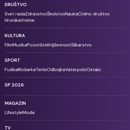
DRUŠTVO
Svet rada
Zdravstvo
Školstvo
Nauka
Civilno društvo
Hronika
Vreme
KULTURA
Film
Muzika
Pozorište
Književnost
Slikarstvo
SPORT
Fudbal
Košarka
Tenis
Odbojka
Vaterpolo
Ostalo
SP 2026
MAGAZIN
Lifestyle
Moda
TV