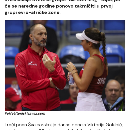
će se naredne godine ponovo takmičiti u prvoj
grupi evro-afričke zone.
FoNet/teniskisavez.com
Treći poen Švajcarskoj je danas donela Viktorija Golubić,