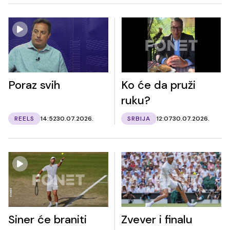
Poraz svih
Ko će da pruži
ruku?
REELS
14:52
30.07.2026.
SRBIJA
12:07
30.07.2026.
Siner će braniti
Zvever i finalu