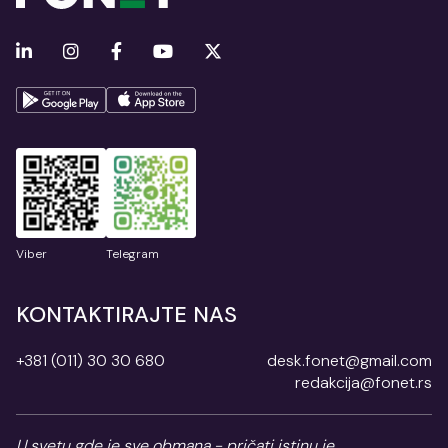
Viber
Telegram
KONTAKTIRAJTE NAS
+381 (011) 30 30 680
desk.fonet@gmail.com
redakcija@fonet.rs
U svetu gde je sve obmana - pričati istinu je