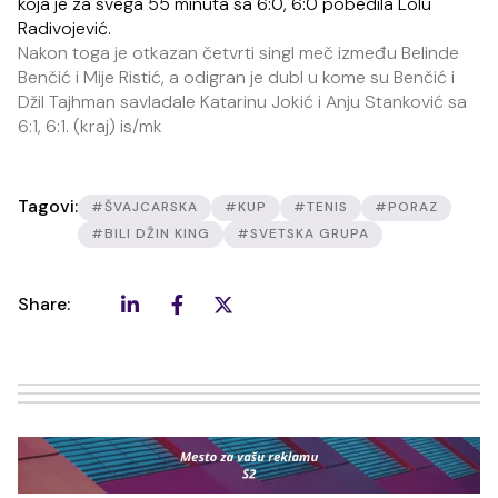
koja je za svega 55 minuta sa 6:0, 6:0 pobedila Lolu
Radivojević.
Nakon toga je otkazan četvrti singl meč između Belinde
Benčić i Mije Ristić, a odigran je dubl u kome su Benčić i
Džil Tajhman savladale Katarinu Jokić i Anju Stanković sa
6:1, 6:1. (kraj) is/mk
Tagovi:
#ŠVAJCARSKA
#KUP
#TENIS
#PORAZ
#BILI DŽIN KING
#SVETSKA GRUPA
Share: