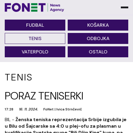
FUDBAL
KOŠARKA
TENIS
ODBOJKA
VATERPOLO
OSTALO
TENIS
PORAZ TENISERKI
17:28
16. 11. 2024.
FoNet
|
Ivica Strnčević
BIL -
Ženska teniska reprezentacija Srbije izgubila je
u Bilu od Šajcarske sa 4:0 u plej-ofu za plasman u
kvalifikacije Svetske grupe "Bili Džin King" kupa, pa