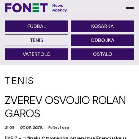
FUDBAL
KOŠARKA
TENIS
ODBOJKA
VATERPOLO
OSTALO
TENIS
ZVEREV OSVOJIO ROLAN
GAROS
21:08
07. 06. 2026.
FoNet
|
dep
PARIZ -
U finalu Otvorenog prvenstva Francuske u