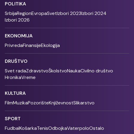
POLITIKA
Srbija
Region
Evropa
Svet
Izbori 2023
Izbori 2024
Izbori 2026
EKONOMIJA
Privreda
Finansije
Ekologija
DRUŠTVO
Svet rada
Zdravstvo
Školstvo
Nauka
Civilno društvo
Hronika
Vreme
KULTURA
Film
Muzika
Pozorište
Književnost
Slikarstvo
SPORT
Fudbal
Košarka
Tenis
Odbojka
Vaterpolo
Ostalo