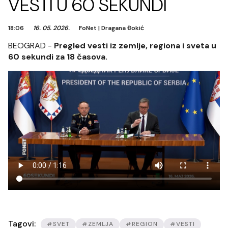
VESTI U 60 SEKUNDI
18:06
16. 05. 2026.
FoNet
|
Dragana Đokić
BEOGRAD -
Pregled vesti iz zemlje, regiona i sveta u
60 sekundi za 18 časova.
Tagovi:
#SVET
#ZEMLJA
#REGION
#VESTI