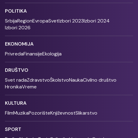
POLITIKA
Srbija
Region
Evropa
Svet
Izbori 2023
Izbori 2024
Izbori 2026
EKONOMIJA
Privreda
Finansije
Ekologija
DRUŠTVO
Svet rada
Zdravstvo
Školstvo
Nauka
Civilno društvo
Hronika
Vreme
KULTURA
Film
Muzika
Pozorište
Književnost
Slikarstvo
SPORT