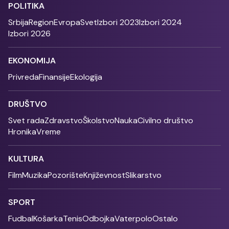
POLITIKA
Srbija
Region
Evropa
Svet
Izbori 2023
Izbori 2024
Izbori 2026
EKONOMIJA
Privreda
Finansije
Ekologija
DRUŠTVO
Svet rada
Zdravstvo
Školstvo
Nauka
Civilno društvo
Hronika
Vreme
KULTURA
Film
Muzika
Pozorište
Književnost
Slikarstvo
SPORT
Fudbal
Košarka
Tenis
Odbojka
Vaterpolo
Ostalo