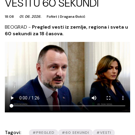
VESTI U 60 SEKUNDI
18:08
01. 06. 2026.
FoNet
|
Dragana Đokić
BEOGRAD -
Pregled vesti iz zemlje, regiona i sveta u
60 sekundi za 18 časova.
Tagovi:
#PREGLED
#60 SEKUNDI
#VESTI