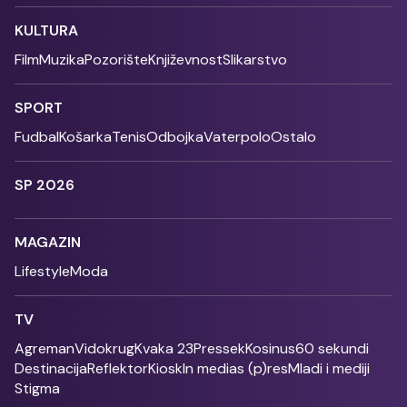
KULTURA
Film
Muzika
Pozorište
Književnost
Slikarstvo
SPORT
Fudbal
Košarka
Tenis
Odbojka
Vaterpolo
Ostalo
SP 2026
MAGAZIN
Lifestyle
Moda
TV
Agreman
Vidokrug
Kvaka 23
Pressek
Kosinus
60 sekundi
Destinacija
Reflektor
Kiosk
In medias (p)res
Mladi i mediji
Stigma