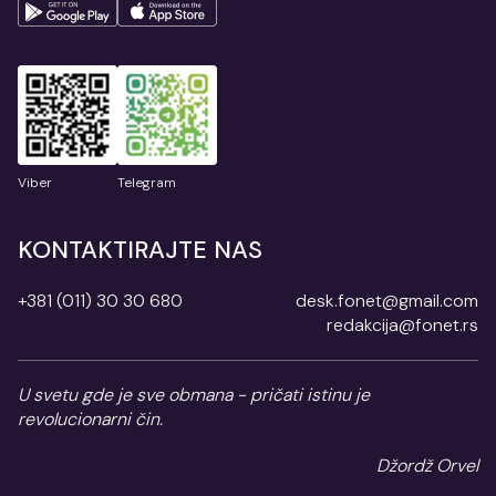
Viber
Telegram
KONTAKTIRAJTE NAS
+381 (011) 30 30 680
desk.fonet@gmail.com
redakcija@fonet.rs
U svetu gde je sve obmana - pričati istinu je
revolucionarni čin.
Džordž Orvel