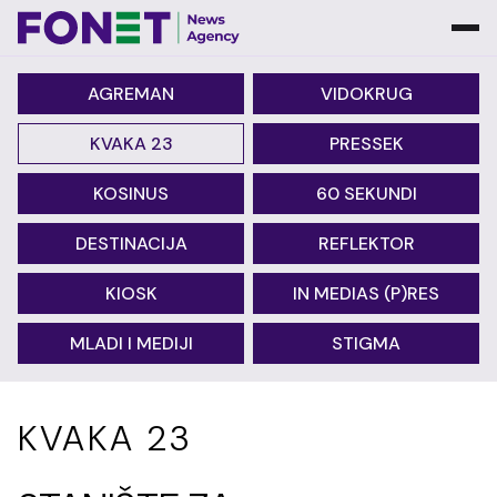
AGREMAN
VIDOKRUG
KVAKA 23
PRESSEK
KOSINUS
60 SEKUNDI
DESTINACIJA
REFLEKTOR
KIOSK
IN MEDIAS (P)RES
MLADI I MEDIJI
STIGMA
KVAKA 23