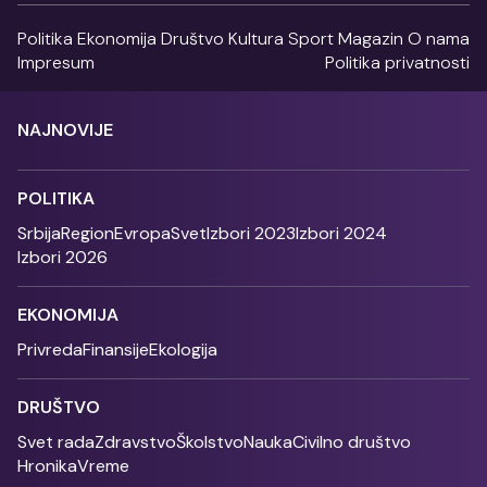
Politika
Ekonomija
Društvo
Kultura
Sport
Magazin
O nama
Impresum
Politika privatnosti
NAJNOVIJE
POLITIKA
Srbija
Region
Evropa
Svet
Izbori 2023
Izbori 2024
Izbori 2026
EKONOMIJA
Privreda
Finansije
Ekologija
DRUŠTVO
Svet rada
Zdravstvo
Školstvo
Nauka
Civilno društvo
Hronika
Vreme