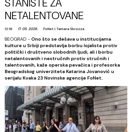
STANIŠTE ZA
NETALENTOVANE
12:16
17. 05. 2026.
FoNet
|
Tamara Skrozza
BEOGRAD -
Ono što se dešava u institucijama
kulture u Srbiji predstavlja borbu lojalista protiv
politički i društveno slobodnih ljudi, ali i borbu
netalentovanih i nestručnih protiv stručnih i
talentovanih, kaže operska pevačica i profesorka
Beogradskog univerziteta Katarina Jovanović u
serijalu Kvaka 23 Novinske agencije FoNet.