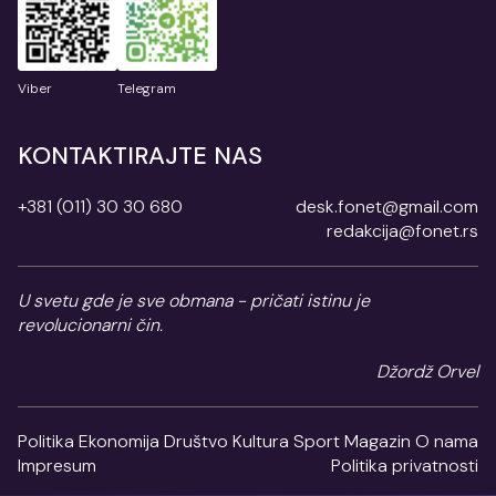
Viber
Telegram
KONTAKTIRAJTE NAS
+381 (011) 30 30 680
desk.fonet@gmail.com
redakcija@fonet.rs
U svetu gde je sve obmana - pričati istinu je
revolucionarni čin.
Džordž Orvel
Politika
Ekonomija
Društvo
Kultura
Sport
Magazin
O nama
Impresum
Politika privatnosti