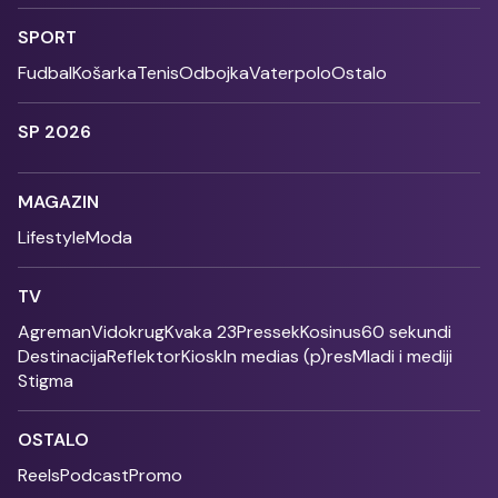
SPORT
Fudbal
Košarka
Tenis
Odbojka
Vaterpolo
Ostalo
SP 2026
MAGAZIN
Lifestyle
Moda
TV
Agreman
Vidokrug
Kvaka 23
Pressek
Kosinus
60 sekundi
Destinacija
Reflektor
Kiosk
In medias (p)res
Mladi i mediji
Stigma
OSTALO
Reels
Podcast
Promo