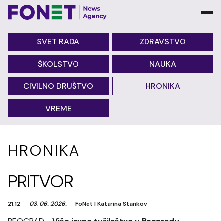
SVET RADA
ZDRAVSTVO
ŠKOLSTVO
NAUKA
CIVILNO DRUŠTVO
HRONIKA
VREME
HRONIKA
PRITVOR
21:12
03. 06. 2026.
FoNet
|
Katarina Stankov
BEOGRAD -
Više javno tužilaštvo u Beogradu