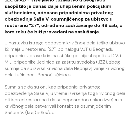
saopštilo je danas da je uhapšenim policijskim
službenicima, odnosno pripadnicima privatnog
obezbeđnja Saše V, osumnjičenog za ubistvo u
restoranu "27", određeno zadržavanje do 48 sati, u
kom roku će biti provedeni na saslušanje.
U nastavku istrage podovom krivičnog dela teško ubistvo
12. maja u restoranu "27", po nalogu VJT u Beogradu
pripadnici Uprave kriminalističke policije uhapsili su D.V. i
M.J, pripadnike Jedinice za zaštitu svedoka (JZZ), zbog
sumnje da su izvršili krivična dela Neprijavljivanje krivičnog
dela i učinioca i Pomoć učiniocu.
Sumnja se da su oni, kao pripadnici privatnog
obezbeđenja Saše V, u vreme izvršenja tog krivičnog dela
bili ispred restorana i da su neposredno nakon izvršenja
krivičnog dela ostvarivali kontakt sa osumnjočenim
Sašom V. (kraj) is/ks/bdr