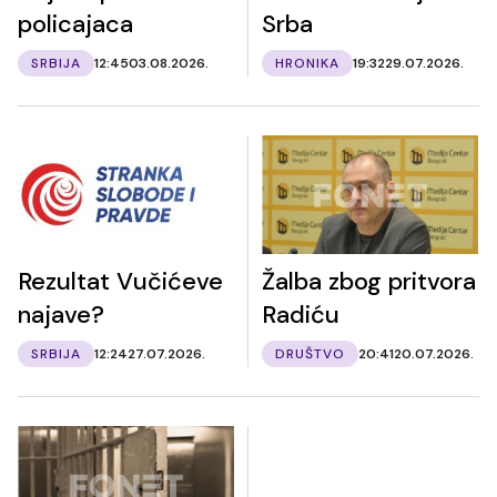
policajaca
Srba
SRBIJA
12:45
03.08.2026.
HRONIKA
19:32
29.07.2026.
Rezultat Vučićeve
Žalba zbog pritvora
najave?
Radiću
SRBIJA
12:24
27.07.2026.
DRUŠTVO
20:41
20.07.2026.