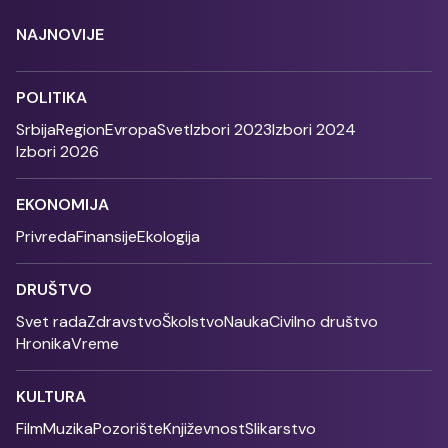
NAJNOVIJE
POLITIKA
Srbija
Region
Evropa
Svet
Izbori 2023
Izbori 2024
Izbori 2026
EKONOMIJA
Privreda
Finansije
Ekologija
DRUŠTVO
Svet rada
Zdravstvo
Školstvo
Nauka
Civilno društvo
Hronika
Vreme
KULTURA
Film
Muzika
Pozorište
Književnost
Slikarstvo