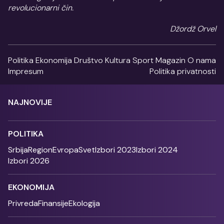
revolucionarni čin.
Džordž Orvel
Politika
Ekonomija
Društvo
Kultura
Sport
Magazin
O nama
Impresum
Politika privatnosti
NAJNOVIJE
POLITIKA
Srbija
Region
Evropa
Svet
Izbori 2023
Izbori 2024
Izbori 2026
EKONOMIJA
Privreda
Finansije
Ekologija