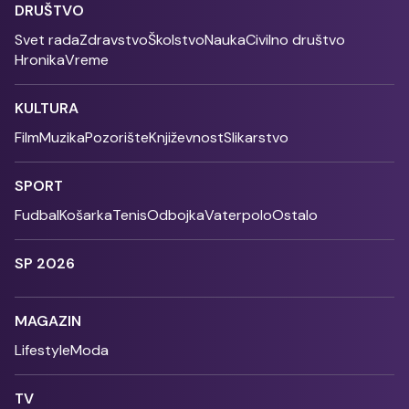
DRUŠTVO
Svet rada
Zdravstvo
Školstvo
Nauka
Civilno društvo
Hronika
Vreme
KULTURA
Film
Muzika
Pozorište
Književnost
Slikarstvo
SPORT
Fudbal
Košarka
Tenis
Odbojka
Vaterpolo
Ostalo
SP 2026
MAGAZIN
Lifestyle
Moda
TV