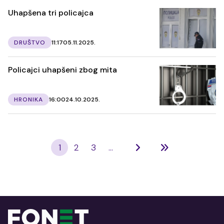
Uhapšena tri policajca
DRUŠTVO
11:17
05.11.2025.
Policajci uhapšeni zbog mita
HRONIKA
16:00
24.10.2025.
1
2
3
...