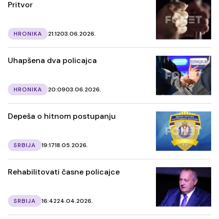
Pritvor
HRONIKA
21:12
03.06.2026.
Uhapšena dva policajca
HRONIKA
20:09
03.06.2026.
Depeša o hitnom postupanju
SRBIJA
19:17
18.05.2026.
Rehabilitovati časne policajce
SRBIJA
16:42
24.04.2026.