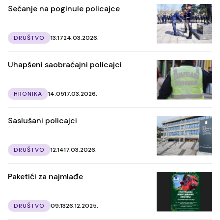
Sećanje na poginule policajce
DRUŠTVO
13:17
24.03.2026.
Uhapšeni saobraćajni policajci
HRONIKA
14:05
17.03.2026.
Saslušani policajci
DRUŠTVO
12:14
17.03.2026.
Paketići za najmlađe
DRUŠTVO
09:13
26.12.2025.