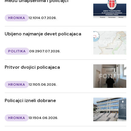
Među uhapšenima i policajci
HRONIKA
12:10
14.07.2026.
Ubijeno najmanje devet policajaca
POLITIKA
09:29
07.07.2026.
Pritvor dvojici policajaca
HRONIKA
12:11
05.06.2026.
Policajci izneli dobrane
HRONIKA
13:15
04.06.2026.