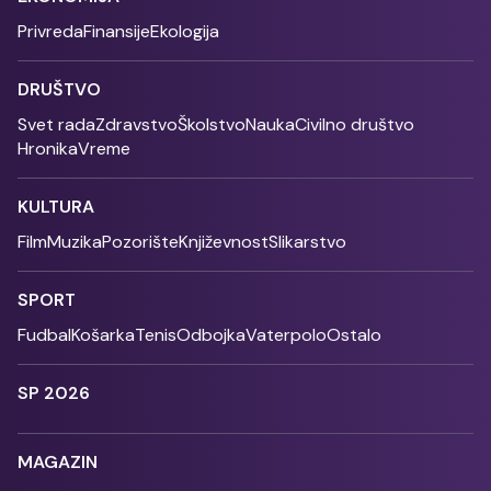
Privreda
Finansije
Ekologija
DRUŠTVO
Svet rada
Zdravstvo
Školstvo
Nauka
Civilno društvo
Hronika
Vreme
KULTURA
Film
Muzika
Pozorište
Književnost
Slikarstvo
SPORT
Fudbal
Košarka
Tenis
Odbojka
Vaterpolo
Ostalo
SP 2026
MAGAZIN