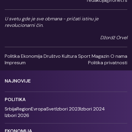
redakcija@fonet.rs
U svetu gde je sve obmana - pričati istinu je
revolucionarni čin.
Džordž Orvel
Politika
Ekonomija
Društvo
Kultura
Sport
Magazin
O nama
Impresum
Politika privatnosti
NAJNOVIJE
POLITIKA
Srbija
Region
Evropa
Svet
Izbori 2023
Izbori 2024
Izbori 2026
EKONOMIJA