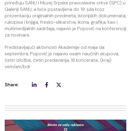
priređuju SANU i Muzej Srpske pravoslavne crkve (SPC) u
Galeriji SANU, a biće postavljena do 19. jula kroz
prezentaciju originalnih predmeta, istorijskih dokumenata,
rukopisa i knjiga, fresko-slikarstva, ikona, grafika, kao i
multimedijalnih sadržaja, najavio je Popović na konferenciji
za novinare.
Predstavljajući aktivnosti Akademije od maja da
septembra, Popović je najavio osam naučnih skupova,
četiri izložbe, četiri predavanja, 18 koncerata...(kraj)
vem/am/bdr
Share: