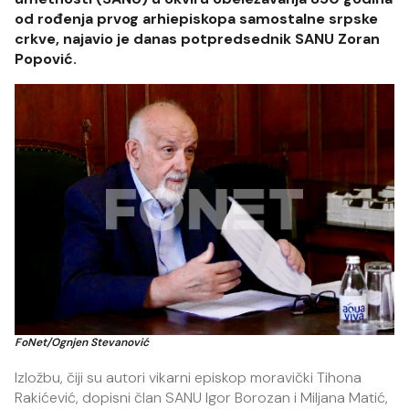
od rođenja prvog arhiepiskopa samostalne srpske
crkve, najavio je danas potpredsednik SANU Zoran
Popović.
FoNet/Ognjen Stevanović
Izložbu, čiji su autori vikarni episkop moravički Tihona
Rakićević, dopisni član SANU Igor Borozan i Miljana Matić,