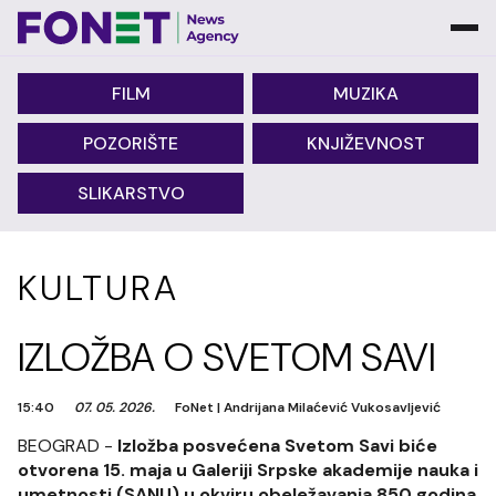
FILM
MUZIKA
POZORIŠTE
KNJIŽEVNOST
SLIKARSTVO
KULTURA
IZLOŽBA O SVETOM SAVI
15:40
07. 05. 2026.
FoNet
|
Andrijana Milaćević Vukosavljević
BEOGRAD -
Izložba posvećena Svetom Savi biće
otvorena 15. maja u Galeriji Srpske akademije nauka i
umetnosti (SANU) u okviru obeležavanja 850 godina