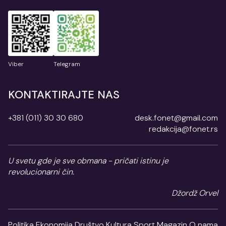
Viber
Telegram
KONTAKTIRAJTE NAS
+381 (011) 30 30 680
desk.fonet@gmail.com
redakcija@fonet.rs
U svetu gde je sve obmana - pričati istinu je
revolucionarni čin.
Džordž Orvel
Politika
Ekonomija
Društvo
Kultura
Sport
Magazin
O nama