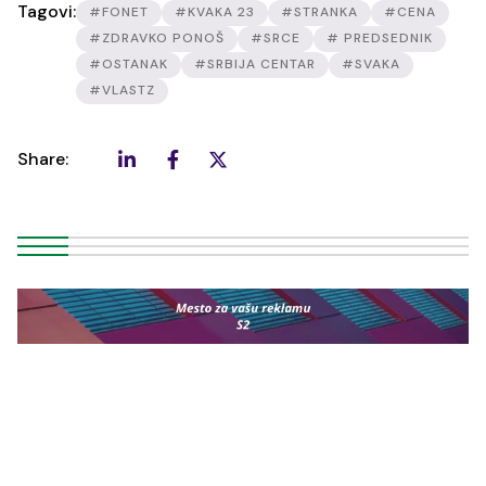
Tagovi:
#FONET
#KVAKA 23
#STRANKA
#CENA
#ZDRAVKO PONOŠ
#SRCE
# PREDSEDNIK
#OSTANAK
#SRBIJA CENTAR
#SVAKA
#VLASTZ
Share: