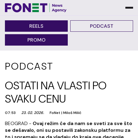
REELS
PODCAST
PROMO
PODCAST
OSTATI NA VLASTI PO
SVAKU CENU
07:53
23. 02. 2026.
FoNet
|
Miloš Milić
BEOGRAD -
Ovaj režim će da nam se sveti za sve što
se dešavalo, oni su postavili zakonsku platformu za
to i spremaju se da vladaju do kraja ove decenije,