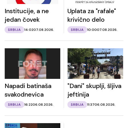
Institucije, a ne
Uplata za "rafale"
jedan čovek
krivično delo
SRBIJA
14:02
07.08.2026.
SRBIJA
10:00
07.08.2026.
Napadi batinaša
"Dani" skuplji, šljiva
svakodnevica
jeftinija
SRBIJA
16:22
06.08.2026.
SRBIJA
11:37
06.08.2026.