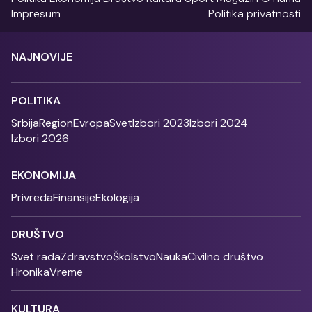
Impresum
Politika privatnosti
NAJNOVIJE
POLITIKA
Srbija
Region
Evropa
Svet
Izbori 2023
Izbori 2024
Izbori 2026
EKONOMIJA
Privreda
Finansije
Ekologija
DRUŠTVO
Svet rada
Zdravstvo
Školstvo
Nauka
Civilno društvo
Hronika
Vreme
KULTURA