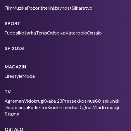
Film
Muzika
Pozorište
Književnost
Slikarstvo
SPORT
Fudbal
Košarka
Tenis
Odbojka
Vaterpolo
Ostalo
SP 2026
MAGAZIN
Lifestyle
Moda
TV
Agreman
Vidokrug
Kvaka 23
Pressek
Kosinus
60 sekundi
Destinacija
Reflektor
Kiosk
In medias (p)res
Mladi i mediji
Stigma
OSTALO