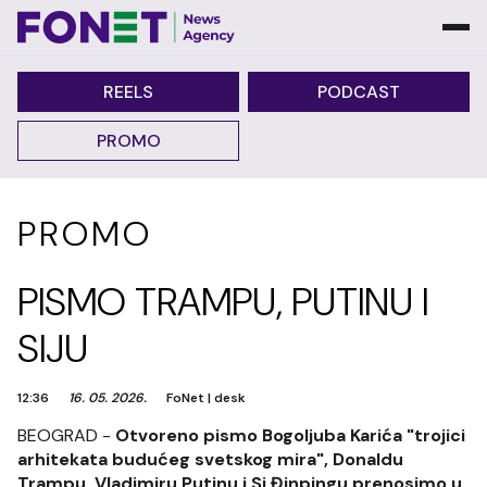
REELS
PODCAST
PROMO
PROMO
PISMO TRAMPU, PUTINU I
SIJU
12:36
16. 05. 2026.
FoNet
|
desk
BEOGRAD -
Otvoreno pismo Bogoljuba Karića "trojici
arhitekata budućeg svetskog mira", Donaldu
Trampu, Vladimiru Putinu i Si Đinpingu prenosimo u