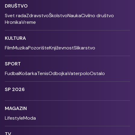
DRUŠTVO
Svet rada
Zdravstvo
Školstvo
Nauka
Civilno društvo
Hronika
Vreme
KULTURA
Film
Muzika
Pozorište
Književnost
Slikarstvo
SPORT
Fudbal
Košarka
Tenis
Odbojka
Vaterpolo
Ostalo
SP 2026
MAGAZIN
Lifestyle
Moda
TV