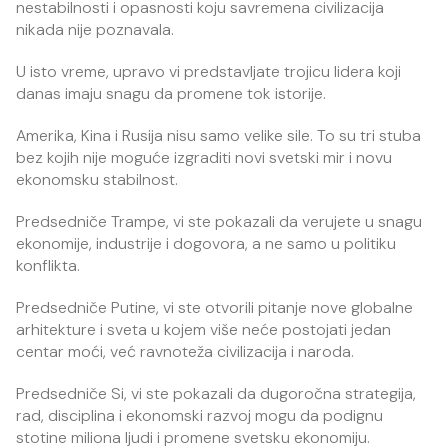
nestabilnosti i opasnosti koju savremena civilizacija
nikada nije poznavala.
U isto vreme, upravo vi predstavljate trojicu lidera koji
danas imaju snagu da promene tok istorije.
Amerika, Kina i Rusija nisu samo velike sile. To su tri stuba
bez kojih nije moguće izgraditi novi svetski mir i novu
ekonomsku stabilnost.
Predsedniče Trampe, vi ste pokazali da verujete u snagu
ekonomije, industrije i dogovora, a ne samo u politiku
konflikta.
Predsedniče Putine, vi ste otvorili pitanje nove globalne
arhitekture i sveta u kojem više neće postojati jedan
centar moći, već ravnoteža civilizacija i naroda.
Predsedniče Si, vi ste pokazali da dugoročna strategija,
rad, disciplina i ekonomski razvoj mogu da podignu
stotine miliona ljudi i promene svetsku ekonomiju.