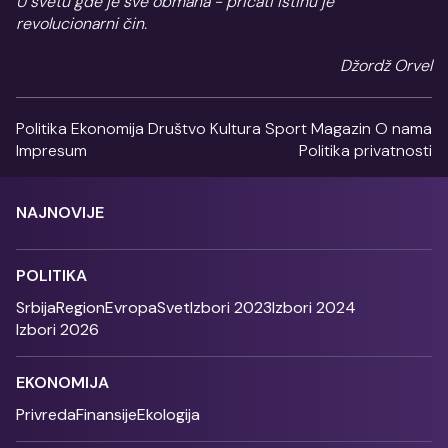
U svetu gde je sve obmana - pričati istinu je
revolucionarni čin.
Džordž Orvel
Politika
Ekonomija
Društvo
Kultura
Sport
Magazin
O nama
Impresum
Politika privatnosti
NAJNOVIJE
POLITIKA
Srbija
Region
Evropa
Svet
Izbori 2023
Izbori 2024
Izbori 2026
EKONOMIJA
Privreda
Finansije
Ekologija