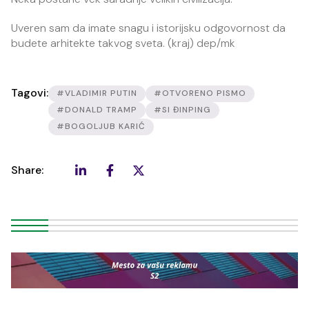
Uveren sam da imate snagu i istorijsku odgovornost da
budete arhitekte takvog sveta. (kraj) dep/mk
Tagovi:
#VLADIMIR PUTIN
#OTVORENO PISMO
#DONALD TRAMP
#SI ĐINPING
#BOGOLJUB KARIĆ
Share: