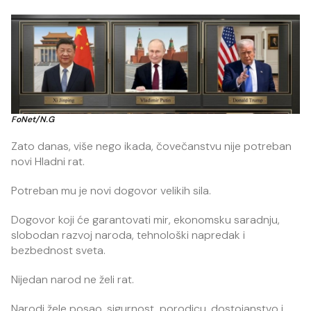
FoNet/N.G
Zato danas, više nego ikada, čovečanstvu nije potreban
novi Hladni rat.
Potreban mu je novi dogovor velikih sila.
Dogovor koji će garantovati mir, ekonomsku saradnju,
slobodan razvoj naroda, tehnološki napredak i
bezbednost sveta.
Nijedan narod ne želi rat.
Narodi žele posao, sigurnost, porodicu, dostojanstvo i