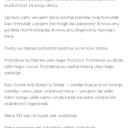
budućnost za svoju decu.
Upravo zato verujem da bi istorija pamtila ovaj trenutak
kao trenutak u kojem ste mogli da izaberete: ili novu eru
podela i konfrontacija, ili novu eru dogovora, razvoja i
mira.
Svetu su danas potrebni mostovi, a ne novi zidovi.
Potrebne su fabrike više nego frontovi. Potrebne su škole
više nego rovovi. Potrebna su radna mesta više nego
sankcije.
Kao čovek koji dolazi iz Srbije — zemlje koja je kroz istoriju
osetila i cenu rata i vrednost mira — verujem da veliki
lideri ostaju veliki samo onda kada iza sebe ostave mir,
stabilnost i napredak.
Neka XXI vek ne bude vek uništenja.
Neka postane vek saradnje velikih civilizacija.