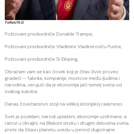
FoNet/N.G
Poštovani predsedniče Donalde Trampe,
Poštovani predsedniče Vladimire Vladimiroviču Putine,
Poštovani predsedniče Si Đinping,
Obraćam vam se kao čovek koji je čitav život proveo
gradeći — fabrike, kompanije, mostove među ljudima i
narodima, verujući da je ekonomija jači temelj sveta od
svakog sukoba.
Danas čovečanstvo stoji na velikoj istorijskoj raskrsnici.
Svet je podeljen, narodi uplašeni, ekonomije uzdrmane, a
ratovi u Ukrajini, na Bliskom istoku i drugim delovima sveta
prete da čitavu planetu uvedu u period dugotrajne