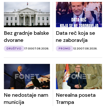
Bez gradnje balske
Data reč koja se
dvorane
ne zaboravlja
DRUŠTVO
17:00
07.08.2026.
PROMO
12:20
07.08.2026.
Ne nedostaje nam
Nerealna poseta
municija
Trampa