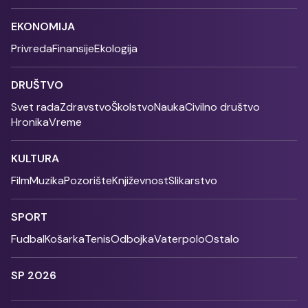
EKONOMIJA
Privreda
Finansije
Ekologija
DRUŠTVO
Svet rada
Zdravstvo
Školstvo
Nauka
Civilno društvo
Hronika
Vreme
KULTURA
Film
Muzika
Pozorište
Književnost
Slikarstvo
SPORT
Fudbal
Košarka
Tenis
Odbojka
Vaterpolo
Ostalo
SP 2026