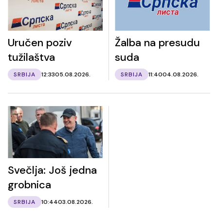
Uručen poziv
Žalba na presudu
tužilaštva
suda
SRBIJA
12:33
05.08.2026.
SRBIJA
11:40
04.08.2026.
Svečlja: Još jedna
grobnica
SRBIJA
10:44
03.08.2026.