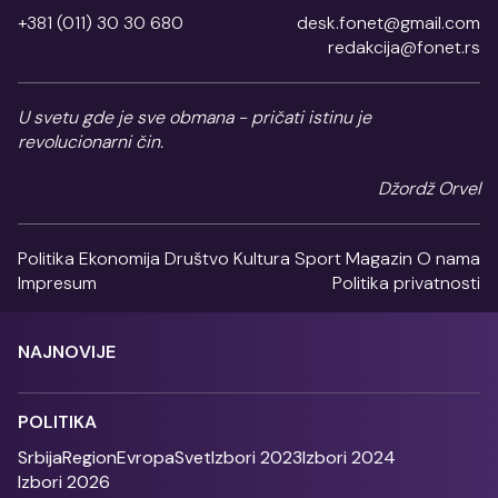
+381 (011) 30 30 680
desk.fonet@gmail.com
redakcija@fonet.rs
U svetu gde je sve obmana - pričati istinu je
revolucionarni čin.
Džordž Orvel
Politika
Ekonomija
Društvo
Kultura
Sport
Magazin
O nama
Impresum
Politika privatnosti
NAJNOVIJE
POLITIKA
Srbija
Region
Evropa
Svet
Izbori 2023
Izbori 2024
Izbori 2026