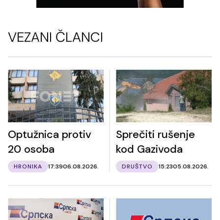
VEZANI ČLANCI
Optužnica protiv
Sprečiti rušenje
20 osoba
kod Gazivoda
HRONIKA
17:39
06.08.2026.
DRUŠTVO
15:23
05.08.2026.