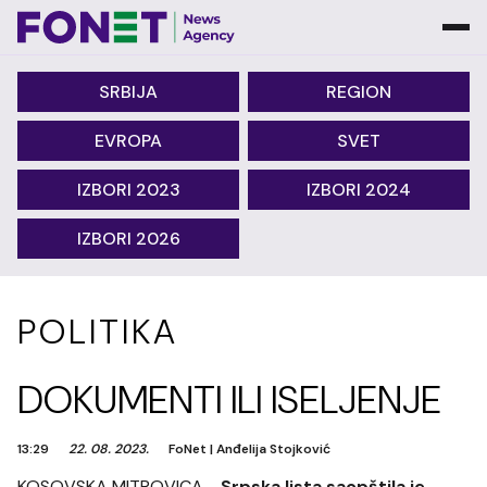
SRBIJA
REGION
EVROPA
SVET
IZBORI 2023
IZBORI 2024
IZBORI 2026
POLITIKA
DOKUMENTI ILI ISELJENJE
13:29
22. 08. 2023.
FoNet
|
Anđelija Stojković
KOSOVSKA MITROVICA -
Srpska lista saopštila je