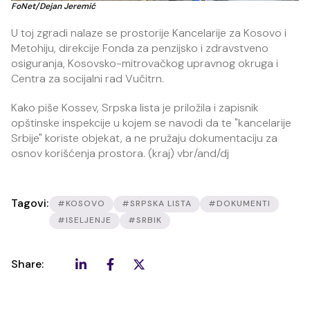
FoNet/Dejan Jeremić
U toj zgradi nalaze se prostorije Kancelarije za Kosovo i
Metohiju, direkcije Fonda za penzijsko i zdravstveno
osiguranja, Kosovsko-mitrovačkog upravnog okruga i
Centra za socijalni rad Vučitrn.
Kako piše Kossev, Srpska lista je priložila i zapisnik
opštinske inspekcije u kojem se navodi da te "kancelarije
Srbije" koriste objekat, a ne pružaju dokumentaciju za
osnov korišćenja prostora. (kraj) vbr/and/dj
Tagovi:
#KOSOVO
#SRPSKA LISTA
#DOKUMENTI
#ISELJENJE
#SRBIK
Share: