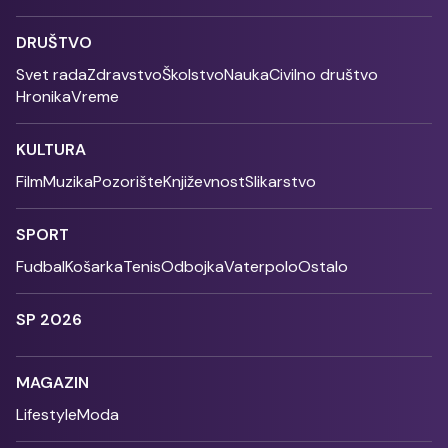
DRUŠTVO
Svet rada
Zdravstvo
Školstvo
Nauka
Civilno društvo
Hronika
Vreme
KULTURA
Film
Muzika
Pozorište
Književnost
Slikarstvo
SPORT
Fudbal
Košarka
Tenis
Odbojka
Vaterpolo
Ostalo
SP 2026
MAGAZIN
Lifestyle
Moda