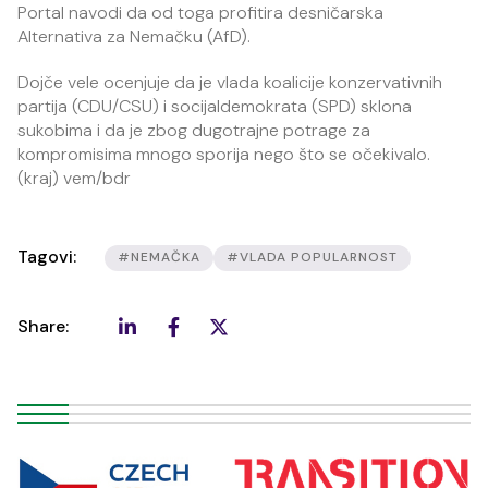
Portal navodi da od toga profitira desničarska
Alternativa za Nemačku (AfD).
Dojče vele ocenjuje da je vlada koalicije konzervativnih
partija (CDU/CSU) i socijaldemokrata (SPD) sklona
sukobima i da je zbog dugotrajne potrage za
kompromisima mnogo sporija nego što se očekivalo.
(kraj) vem/bdr
Tagovi:
#NEMAČKA
#VLADA POPULARNOST
Share: