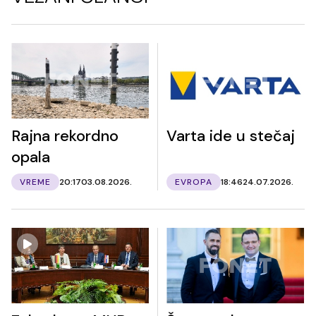
Rajna rekordno
Varta ide u stečaj
opala
VREME
20:17
03.08.2026.
EVROPA
18:46
24.07.2026.