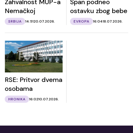
Zahvalnost MUP-a
Špan podneo
Nemačkoj
ostavku zbog bebe
SRBIJA
14:51
20.07.2026.
EVROPA
16:04
18.07.2026.
RSE: Pritvor dvema
osobama
HRONIKA
16:02
10.07.2026.