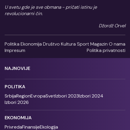
U svetu gde je sve obmana - pričati istinu je
revolucionarni čin.
Džordž Orvel
Politika
Ekonomija
Društvo
Kultura
Sport
Magazin
O nama
Impresum
Politika privatnosti
NAJNOVIJE
POLITIKA
Srbija
Region
Evropa
Svet
Izbori 2023
Izbori 2024
Izbori 2026
EKONOMIJA
Privreda
Finansije
Ekologija