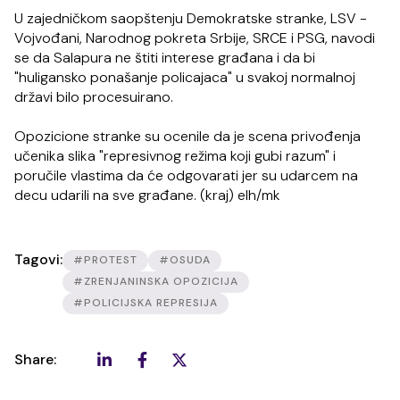
U zajedničkom saopštenju Demokratske stranke, LSV -
Vojvođani, Narodnog pokreta Srbije, SRCE i PSG, navodi
se da Salapura ne štiti interese građana i da bi
"huligansko ponašanje policajaca" u svakoj normalnoj
državi bilo procesuirano.
Opozicione stranke su ocenile da je scena privođenja
učenika slika "represivnog režima koji gubi razum" i
poručile vlastima da će odgovarati jer su udarcem na
decu udarili na sve građane. (kraj) elh/mk
Tagovi:
#PROTEST
#OSUDA
#ZRENJANINSKA OPOZICIJA
#POLICIJSKA REPRESIJA
Share: