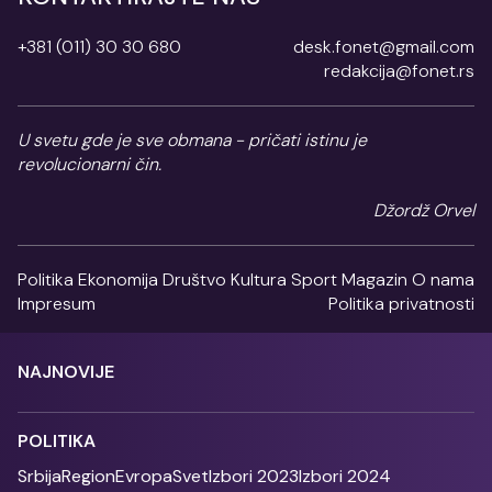
+381 (011) 30 30 680
desk.fonet@gmail.com
redakcija@fonet.rs
U svetu gde je sve obmana - pričati istinu je
revolucionarni čin.
Džordž Orvel
Politika
Ekonomija
Društvo
Kultura
Sport
Magazin
O nama
Impresum
Politika privatnosti
NAJNOVIJE
POLITIKA
Srbija
Region
Evropa
Svet
Izbori 2023
Izbori 2024