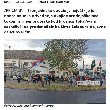
10:36
13. 05. 2026.
FoNet
|
Eldin Hadžović
ZRENJANIN -
Zrenjaninska opozicija najoštrije je
danas osudila privođenje dvojice srednjoškolaca
tokom mirnog protesta kod kružnog toka Avala,
zatraživši od gradonačelnika Sime Salapure da javno
osudi ovaj čin.
FoNet/zrenjaninski.com/printscreen