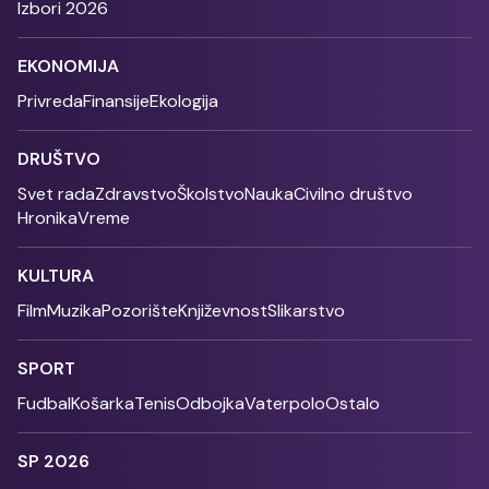
Izbori 2026
EKONOMIJA
Privreda
Finansije
Ekologija
DRUŠTVO
Svet rada
Zdravstvo
Školstvo
Nauka
Civilno društvo
Hronika
Vreme
KULTURA
Film
Muzika
Pozorište
Književnost
Slikarstvo
SPORT
Fudbal
Košarka
Tenis
Odbojka
Vaterpolo
Ostalo
SP 2026