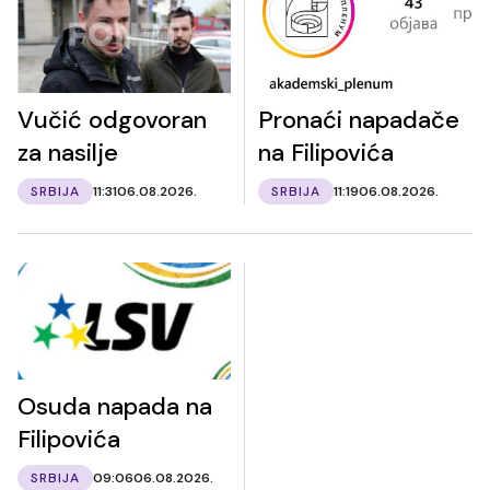
Vučić odgovoran
Pronaći napadače
za nasilje
na Filipovića
SRBIJA
11:31
06.08.2026.
SRBIJA
11:19
06.08.2026.
Osuda napada na
Filipovića
SRBIJA
09:06
06.08.2026.