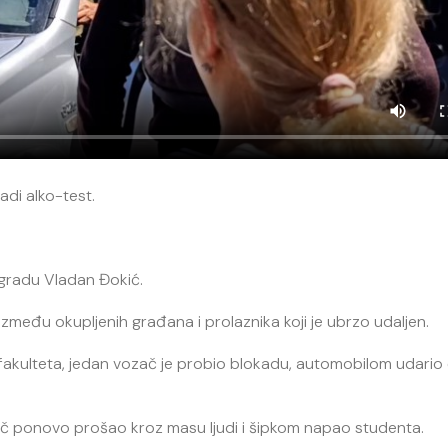
adi alko-test.
ogradu Vladan Đokić.
između okupljenih građana i prolaznika koji je ubrzo udaljen.
fakulteta, jedan vozač je probio blokadu, automobilom udario
zač ponovo prošao kroz masu ljudi i šipkom napao studenta.