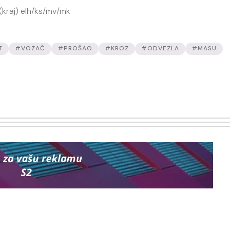
 (kraj) elh/ks/mv/mk
T
#VOZAČ
#PROŠAO
#KROZ
#ODVEZLA
#MASU