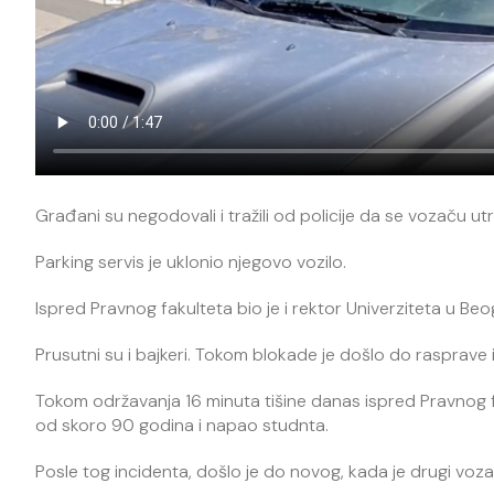
Građani su negodovali i tražili od policije da se vozaču utr
Parking servis je uklonio njegovo vozilo.
Ispred Pravnog fakulteta bio je i rektor Univerziteta u Be
Prusutni su i bajkeri. Tokom blokade je došlo do rasprave 
Tokom održavanja 16 minuta tišine danas ispred Pravnog 
od skoro 90 godina i napao studnta.
Posle tog incidenta, došlo je do novog, kada je drugi vo