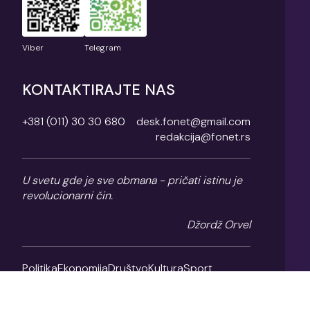
Viber
Telegram
KONTAKTIRAJTE NAS
+381 (011) 30 30 680
desk.fonet@gmail.com
redakcija@fonet.rs
U svetu gde je sve obmana - pričati istinu je
revolucionarni čin.
Džordž Orvel
Politika
Ekonomija
Društvo
Kultura
Sport
Magazin
O nama
Impresum
Politika privatnosti