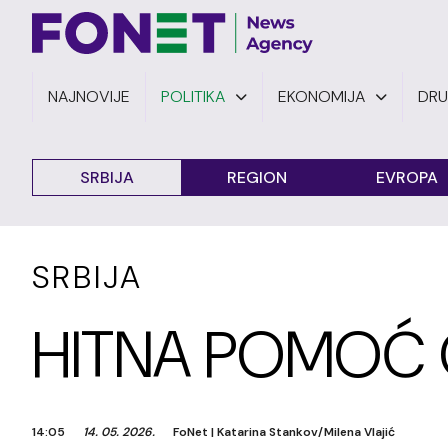
NAJNOVIJE
POLITIKA
EKONOMIJA
DR
SRBIJA
REGION
EVROPA
SRBIJA
HITNA POMOĆ
14:05
14. 05. 2026.
FoNet
|
Katarina Stankov/Milena Vlajić