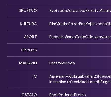
DRUŠTVO
Svet rada
Zdravstvo
Školstvo
Nauk
KULTURA
Film
Muzika
Pozorište
Književnost
Sl
SPORT
Fudbal
Košarka
Tenis
Odbojka
Vate
SP 2026
MAGAZIN
Lifestyle
Moda
TV
Agreman
Vidokrug
Kvaka 23
Presse
In medias (p)res
Mladi i mediji
Stigm
OSTALO
Reels
Podcast
Promo