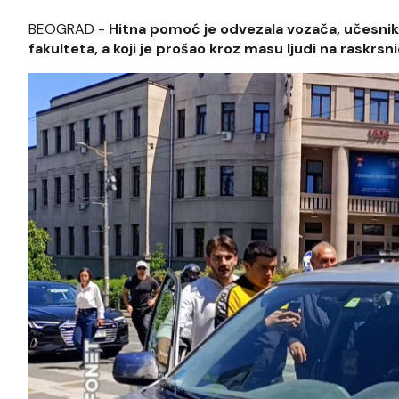
BEOGRAD -
Hitna pomoć je odvezala vozača, učesnik
fakulteta, a koji je prošao kroz masu ljudi na raskrsni