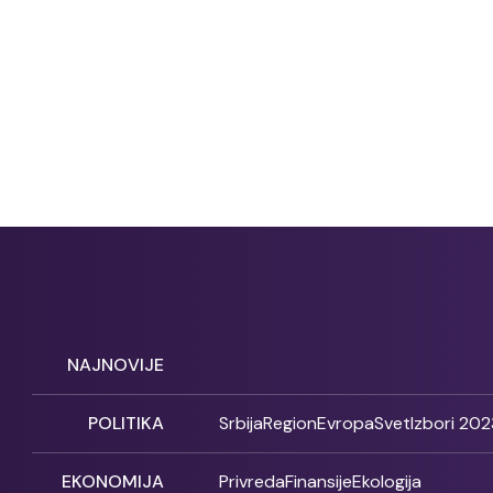
NAJNOVIJE
POLITIKA
Srbija
Region
Evropa
Svet
Izbori 202
EKONOMIJA
Privreda
Finansije
Ekologija