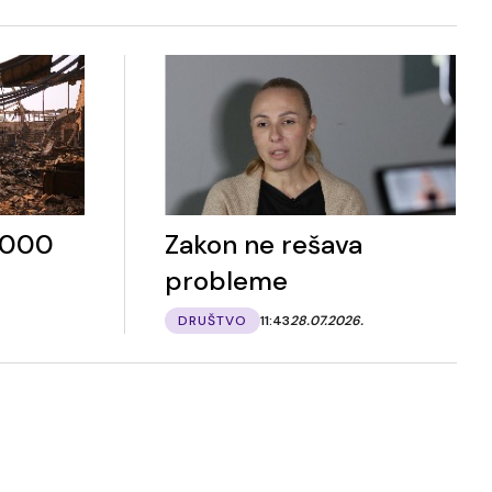
4.000
Zakon ne rešava
probleme
DRUŠTVO
11:43
28.07.2026.