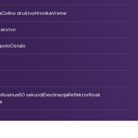
a
Civilno društvo
Hronika
Vreme
ikarstvo
rpolo
Ostalo
k
Kosinus
60 sekundi
Destinacija
Reflektor
Kiosk
a