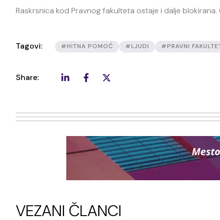
Raskrsnica kod Pravnog fakulteta ostaje i dalje blokirana.
Tagovi:
#HITNA POMOĆ
#LJUDI
#PRAVNI FAKULTE
Share:
VEZANI ČLANCI