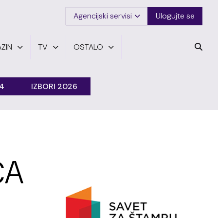
Agencijski servisi
Ulogujte se
ZIN
TV
OSTALO
24
IZBORI 2026
ČA