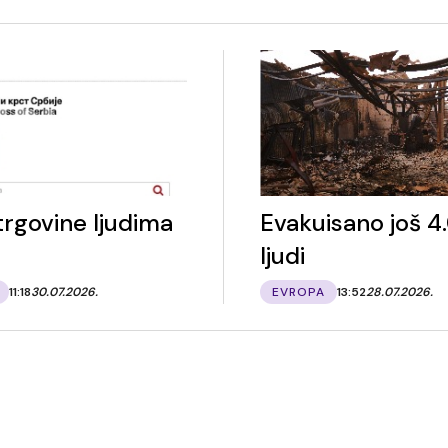
trgovine ljudima
Evakuisano još 
ljudi
11:18
30.07.2026.
EVROPA
13:52
28.07.2026.