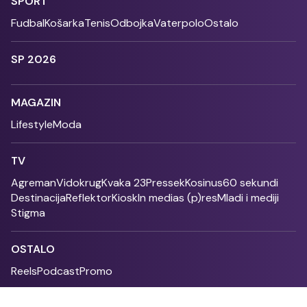
SPORT
Fudbal
Košarka
Tenis
Odbojka
Vaterpolo
Ostalo
SP 2026
MAGAZIN
Lifestyle
Moda
TV
Agreman
Vidokrug
Kvaka 23
Pressek
Kosinus
60 sekundi
Destinacija
Reflektor
Kiosk
In medias (p)res
Mladi i mediji
Stigma
OSTALO
Reels
Podcast
Promo
Fonet - 2004 - 2026 - All rights reserved