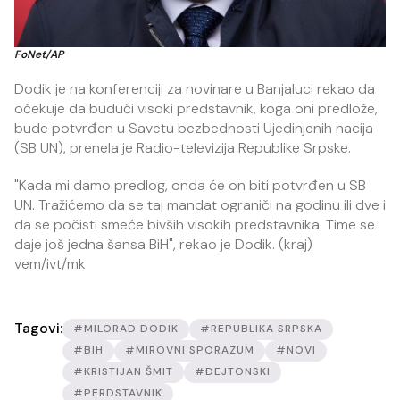
FoNet/AP
Dodik je na konferenciji za novinare u Banjaluci rekao da
očekuje da budući visoki predstavnik, koga oni predlože,
bude potvrđen u Savetu bezbednosti Ujedinjenih nacija
(SB UN), prenela je Radio-televizija Republike Srpske.
"Kada mi damo predlog, onda će on biti potvrđen u SB
UN. Tražićemo da se taj mandat ograniči na godinu ili dve i
da se počisti smeće bivših visokih predstavnika. Time se
daje još jedna šansa BiH", rekao je Dodik. (kraj)
vem/ivt/mk
Tagovi:
#MILORAD DODIK
#REPUBLIKA SRPSKA
#BIH
#MIROVNI SPORAZUM
#NOVI
#KRISTIJAN ŠMIT
#DEJTONSKI
#PERDSTAVNIK