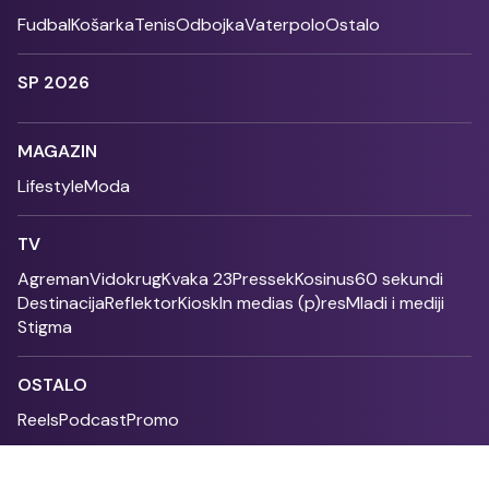
Fudbal
Košarka
Tenis
Odbojka
Vaterpolo
Ostalo
SP 2026
MAGAZIN
Lifestyle
Moda
TV
Agreman
Vidokrug
Kvaka 23
Pressek
Kosinus
60 sekundi
Destinacija
Reflektor
Kiosk
In medias (p)res
Mladi i mediji
Stigma
OSTALO
Reels
Podcast
Promo
Fonet - 2004 - 2026 - All rights reserved