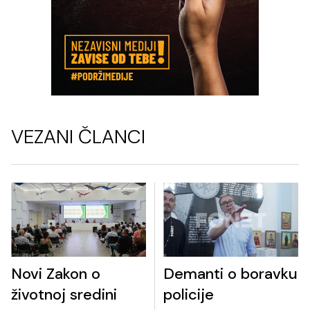
VEZANI ČLANCI
Novi Zakon o
Demanti o boravku
životnoj sredini
policije