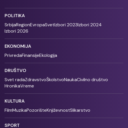
POLITIKA
Srbija
Region
Evropa
Svet
Izbori 2023
Izbori 2024
Izbori 2026
EKONOMIJA
Privreda
Finansije
Ekologija
DRUŠTVO
Svet rada
Zdravstvo
Školstvo
Nauka
Civilno društvo
Hronika
Vreme
KULTURA
Film
Muzika
Pozorište
Književnost
Slikarstvo
SPORT