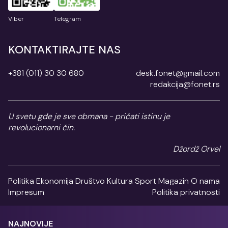
Viber
Telegram
KONTAKTIRAJTE NAS
+381 (011) 30 30 680
desk.fonet@gmail.com
redakcija@fonet.rs
U svetu gde je sve obmana - pričati istinu je
revolucionarni čin.
Džordž Orvel
Politika
Ekonomija
Društvo
Kultura
Sport
Magazin
O nama
Impresum
Politika privatnosti
NAJNOVIJE