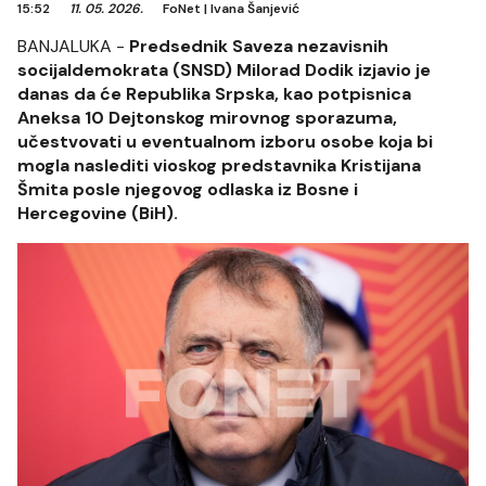
15:52
11. 05. 2026.
FoNet
|
Ivana Šanjević
BANJALUKA -
Predsednik Saveza nezavisnih
socijaldemokrata (SNSD) Milorad Dodik izjavio je
danas da će Republika Srpska, kao potpisnica
Aneksa 10 Dejtonskog mirovnog sporazuma,
učestvovati u eventualnom izboru osobe koja bi
mogla naslediti vioskog predstavnika Kristijana
Šmita posle njegovog odlaska iz Bosne i
Hercegovine (BiH).