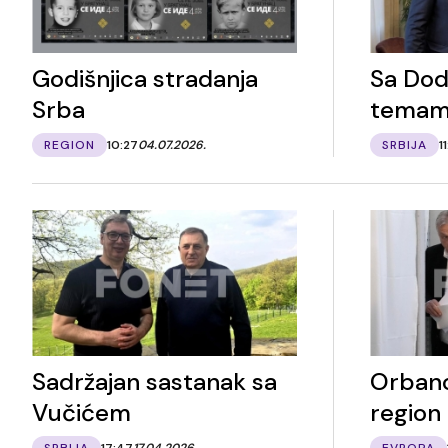
Godišnjica stradanja
Sa Dod
Srba
tema
REGION
10:27
04.07.2026.
SRBIJA
1
Sadržajan sastanak sa
Orbano
Vučićem
region
SRBIJA
17:47
17.04.2026.
EVROPA