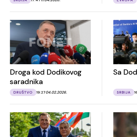
Droga kod Dodikovog
Sa Dod
saradnika
DRUŠTVO
19:27
04.02.2026.
SRBIJA
1