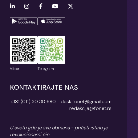
Viber
Telegram
KONTAKTIRAJTE NAS
+381 (011) 30 30 680
desk.fonet@gmail.com
redakcija@fonet.rs
U svetu gde je sve obmana - pričati istinu je
revolucionarni čin.