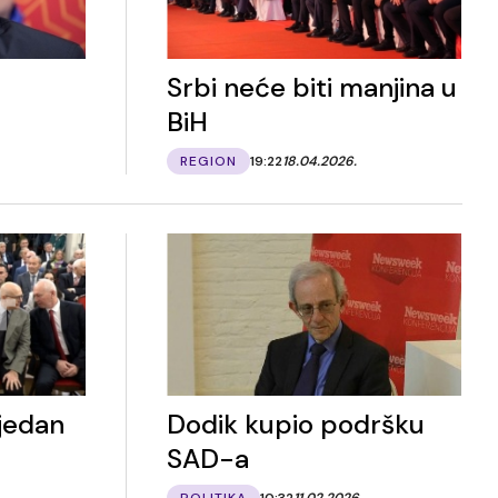
Srbi neće biti manjina u
BiH
REGION
19:22
18.04.2026.
jedan
Dodik kupio podršku
SAD-a
POLITIKA
10:32
11.02.2026.