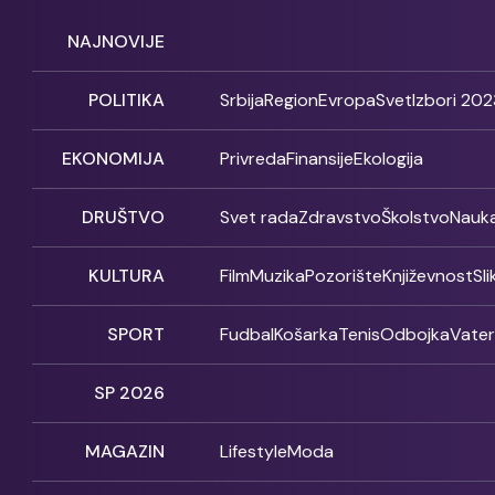
NAJNOVIJE
POLITIKA
Srbija
Region
Evropa
Svet
Izbori 202
EKONOMIJA
Privreda
Finansije
Ekologija
DRUŠTVO
Svet rada
Zdravstvo
Školstvo
Nauk
KULTURA
Film
Muzika
Pozorište
Književnost
Sl
SPORT
Fudbal
Košarka
Tenis
Odbojka
Vate
SP 2026
MAGAZIN
Lifestyle
Moda