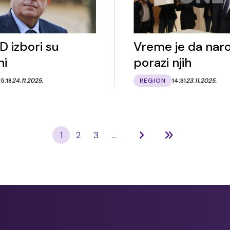
D izbori su
Vreme je da nar
ni
porazi njih
15:18
24.11.2025.
REGION
14:31
23.11.2025.
1
2
3
...