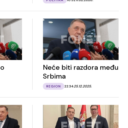
 o
Neće biti razdora među
Srbima
REGION
22:34
25.12.2025.