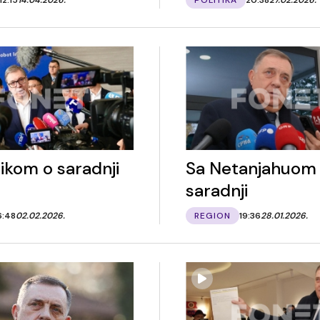
ikom o saradnji
Sa Netanjahuom
saradnji
6:48
02.02.2026.
REGION
19:36
28.01.2026.