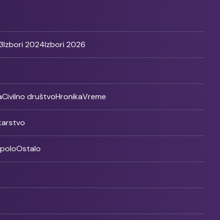
3
Izbori 2024
Izbori 2026
a
Civilno društvo
Hronika
Vreme
ikarstvo
rpolo
Ostalo