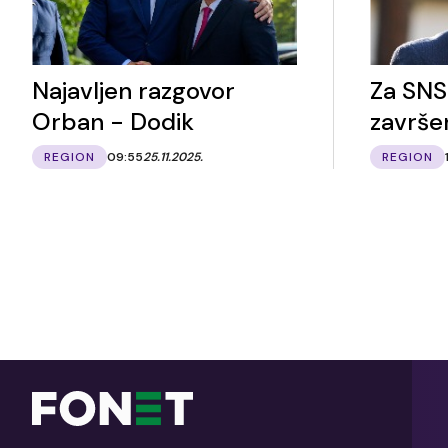
Najavljen razgovor
Za SNS
Orban - Dodik
završe
REGION
09:55
25.11.2025.
REGION