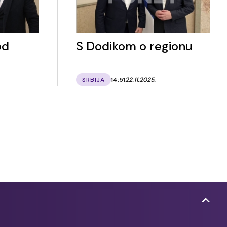
od
S Dodikom o regionu
SRBIJA
14:51
22.11.2025.