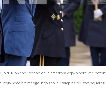
u biti uklonjene i dodao da je američka vojska neke već detoni
ina, kojih neće biti mnogo, napisao je Tramp na društvenoj mreži