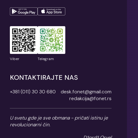
Viber
Telegram
KONTAKTIRAJTE NAS
+381 (011) 30 30 680
desk.fonet@gmail.com
redakcija@fonet.rs
U svetu gde je sve obmana - pričati istinu je
revolucionarni čin.
Džordž Orvel