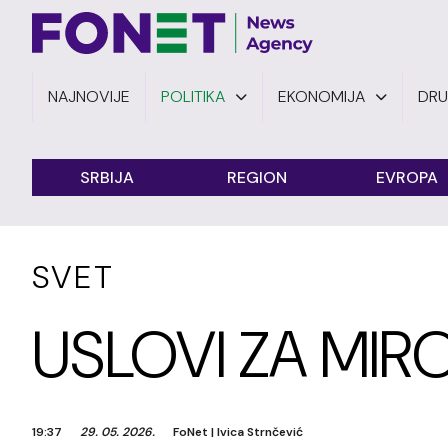
NAJNOVIJE
POLITIKA
EKONOMIJA
DR
SRBIJA
REGION
EVROPA
SVET
USLOVI ZA MIR
19:37
29. 05. 2026.
FoNet
|
Ivica Strnčević