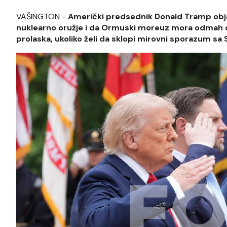
VAŠINGTON -
Američki predsednik Donald Tramp objav
nuklearno oružje i da Ormuski moreuz mora odmah d
prolaska, ukoliko želi da sklopi mirovni sporazum sa