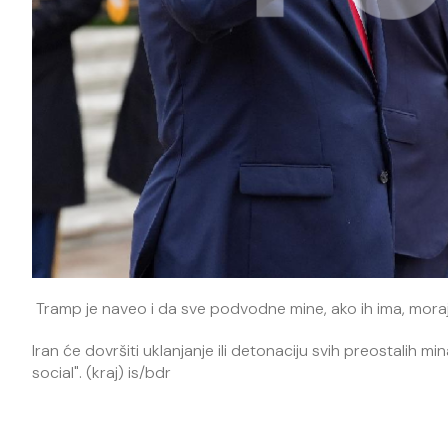
Tramp je naveo i da sve podvodne mine, ako ih ima, moraj
Iran će dovršiti uklanjanje ili detonaciju svih preostalih m
social". (kraj) is/bdr