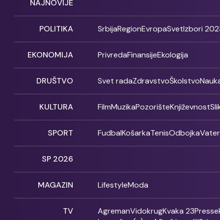
NAJNOVIJE
POLITIKA
Srbija
Region
Evropa
Svet
Izbori 202
EKONOMIJA
Privreda
Finansije
Ekologija
DRUŠTVO
Svet rada
Zdravstvo
Školstvo
Nauk
KULTURA
Film
Muzika
Pozorište
Književnost
Sl
SPORT
Fudbal
Košarka
Tenis
Odbojka
Vate
SP 2026
MAGAZIN
Lifestyle
Moda
TV
Agreman
Vidokrug
Kvaka 23
Presse