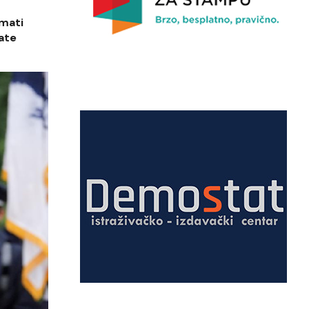
imati
ate