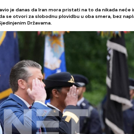
io je danas da Iran mora pristati na to da nikada neće 
a se otvori za slobodnu plovidbu u oba smera, bez napl
 Sjedinjenim Državama.