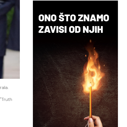
rala.
 "Truth