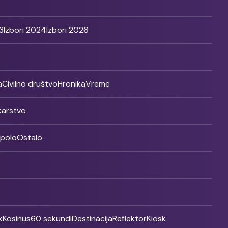
3
Izbori 2024
Izbori 2026
a
Civilno društvo
Hronika
Vreme
ikarstvo
rpolo
Ostalo
k
Kosinus
60 sekundi
Destinacija
Reflektor
Kiosk