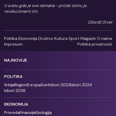
U svetu gde je sve obmana - pričati istinu je
revolucionarni čin.
Džordž Orvel
Politika
Ekonomija
Društvo
Kultura
Sport
Magazin
O nama
Impresum
Politika privatnosti
NAJNOVIJE
POLITIKA
Srbija
Region
Evropa
Svet
Izbori 2023
Izbori 2024
Izbori 2026
EKONOMIJA
Privreda
Finansije
Ekologija