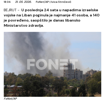
18:34
31. 05. 2026.
FoNet/AP
|
Ivica Strnčević
BEJRUT -
U poslednja 24 sata u napadima izraelske
vojske na Liban poginula je najmanje 41 osoba, a 140
je povređeno, saopštilo je danas libansko
Ministarstvo zdravlja.
FoNet/AP