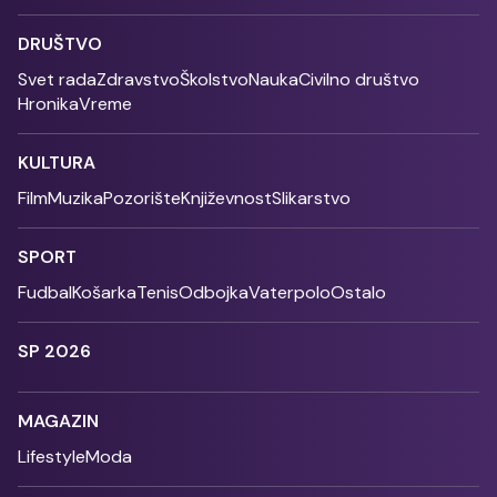
DRUŠTVO
Svet rada
Zdravstvo
Školstvo
Nauka
Civilno društvo
Hronika
Vreme
KULTURA
Film
Muzika
Pozorište
Književnost
Slikarstvo
SPORT
Fudbal
Košarka
Tenis
Odbojka
Vaterpolo
Ostalo
SP 2026
MAGAZIN
Lifestyle
Moda