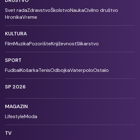
DRUŠTVO
Svet rada
Zdravstvo
Školstvo
Nauka
Civilno društvo
Hronika
Vreme
KULTURA
Film
Muzika
Pozorište
Književnost
Slikarstvo
SPORT
Fudbal
Košarka
Tenis
Odbojka
Vaterpolo
Ostalo
SP 2026
MAGAZIN
Lifestyle
Moda
TV