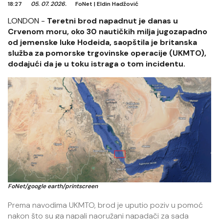
18:27
05. 07. 2026.
FoNet
|
Eldin Hadžović
LONDON -
Teretni brod napadnut je danas u
Crvenom moru, oko 30 nautičkih milja jugozapadno
od jemenske luke Hodeida, saopštila je britanska
služba za pomorske trgovinske operacije (UKMTO),
dodajući da je u toku istraga o tom incidentu.
FoNet/google earth/printscreen
Prema navodima UKMTO, brod je uputio poziv u pomoć
nakon što su ga napali naoružani napadači za sada