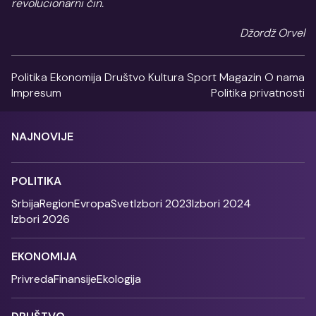
revolucionarni čin.
Džordž Orvel
Politika
Ekonomija
Društvo
Kultura
Sport
Magazin
O nama
Impresum
Politika privatnosti
NAJNOVIJE
POLITIKA
Srbija
Region
Evropa
Svet
Izbori 2023
Izbori 2024
Izbori 2026
EKONOMIJA
Privreda
Finansije
Ekologija