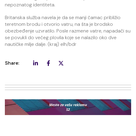
nepoznatog identiteta.
Britanska služba navela je da se manji čamac približio
teretnom brodu i otvorio vatru, na šta je brodsko
obezbeđenje uzvratilo. Posle razmene vatre, napadači su
se povukli do većeg plovila koje se nalazilo oko dve
nautičke milje dalje. (kraj) elh/bdr
Share: