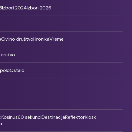
3
Izbori 2024
Izbori 2026
a
Civilno društvo
Hronika
Vreme
ikarstvo
rpolo
Ostalo
k
Kosinus
60 sekundi
Destinacija
Reflektor
Kiosk
a