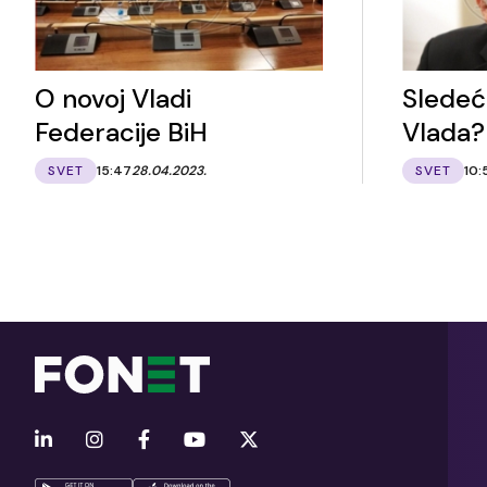
O novoj Vladi
Sledeć
Federacije BiH
Vlada?
SVET
15:47
28.04.2023.
SVET
10: