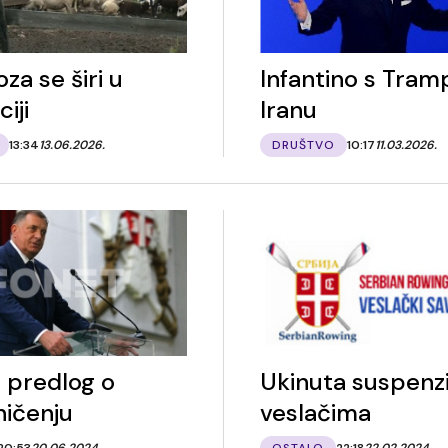
za se širi u
Infantino s Tra
iji
Iranu
13:34
13.06.2026.
DRUŠTVO
10:17
11.03.2026.
 predlog o
Ukinuta suspenzi
ničenju
veslačima
20:53
20.06.2024.
OSTALO
22:18
22.02.2024.