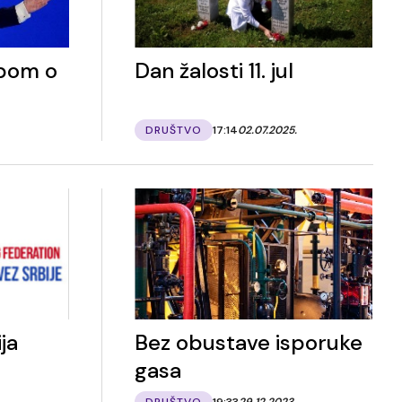
mpom o
Dan žalosti 11. jul
DRUŠTVO
17:14
02.07.2025.
ja
Bez obustave isporuke
gasa
DRUŠTVO
19:33
29.12.2023.