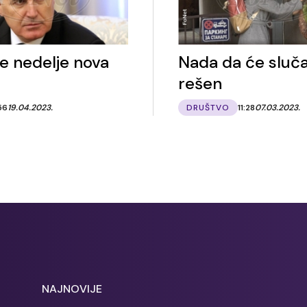
e nedelje nova
Nada da će slučaj
rešen
56
19.04.2023.
DRUŠTVO
11:28
07.03.2023.
NAJNOVIJE