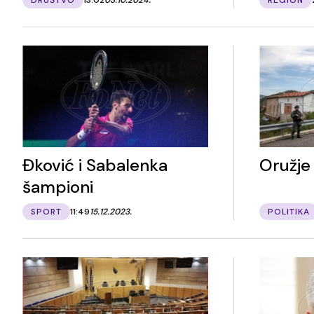
Đković i Sabalenka
Oružje 
šampioni
SPORT
11:49
15.12.2023.
POLITIKA