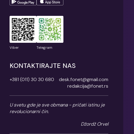
Viber
Telegram
KONTAKTIRAJTE NAS
+381 (011) 30 30 680
desk.fonet@gmail.com
redakcija@fonet.rs
U svetu gde je sve obmana - pričati istinu je
revolucionarni čin.
Džordž Orvel