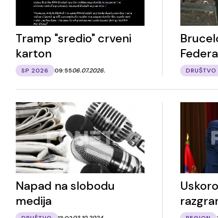
Tramp "sredio" crveni
Brucelo
karton
Federac
SP 2026
09:55
06.07.2026.
DRUŠTVO
Napad na slobodu
Uskoro
medija
razgra
DRUŠTVO
13:02
03.10.2024.
REGION