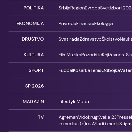
POLITIKA
Srbija
Region
Evropa
Svet
Izbori 202
EKONOMIJA
Privreda
Finansije
Ekologija
DRUŠTVO
Svet rada
Zdravstvo
Školstvo
Nauk
KULTURA
Film
Muzika
Pozorište
Književnost
Sl
SPORT
Fudbal
Košarka
Tenis
Odbojka
Vate
SP 2026
MAGAZIN
Lifestyle
Moda
TV
Agreman
Vidokrug
Kvaka 23
Presse
In medias (p)res
Mladi i mediji
Stigm