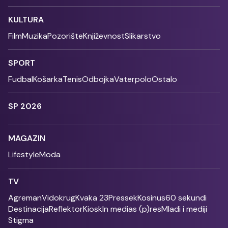
KULTURA
Film
Muzika
Pozorište
Književnost
Slikarstvo
SPORT
Fudbal
Košarka
Tenis
Odbojka
Vaterpolo
Ostalo
SP 2026
MAGAZIN
Lifestyle
Moda
TV
Agreman
Vidokrug
Kvaka 23
Pressek
Kosinus
60 sekundi
Destinacija
Reflektor
Kiosk
In medias (p)res
Mladi i mediji
Stigma