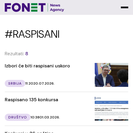
#RASPISANI
Rezultati:
8
Izbori će biti raspisani uskoro
SRBIJA
11:20
20.07.2026.
Raspisano 135 konkursa
DRUŠTVO
10:38
01.03.2026.