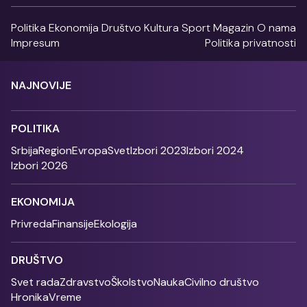
Politika
Ekonomija
Društvo
Kultura
Sport
Magazin
O nama
Impresum
Politika privatnosti
NAJNOVIJE
POLITIKA
Srbija
Region
Evropa
Svet
Izbori 2023
Izbori 2024
Izbori 2026
EKONOMIJA
Privreda
Finansije
Ekologija
DRUŠTVO
Svet rada
Zdravstvo
Školstvo
Nauka
Civilno društvo
Hronika
Vreme