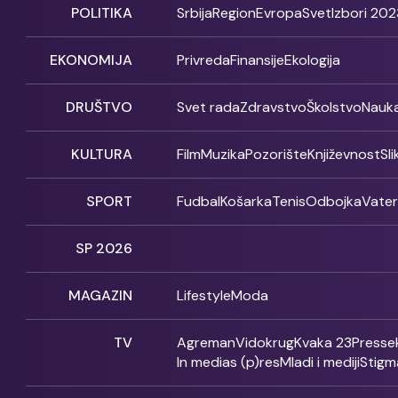
POLITIKA
Srbija
Region
Evropa
Svet
Izbori 202
EKONOMIJA
Privreda
Finansije
Ekologija
DRUŠTVO
Svet rada
Zdravstvo
Školstvo
Nauk
KULTURA
Film
Muzika
Pozorište
Književnost
Sl
SPORT
Fudbal
Košarka
Tenis
Odbojka
Vate
SP 2026
MAGAZIN
Lifestyle
Moda
TV
Agreman
Vidokrug
Kvaka 23
Presse
In medias (p)res
Mladi i mediji
Stigm