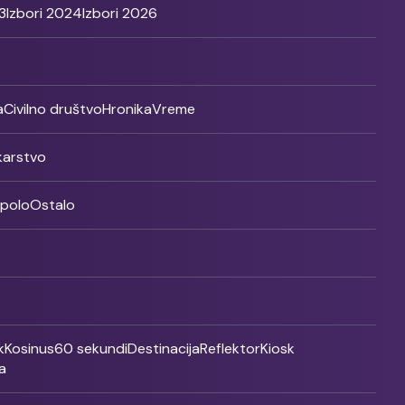
3
Izbori 2024
Izbori 2026
a
Civilno društvo
Hronika
Vreme
ikarstvo
rpolo
Ostalo
k
Kosinus
60 sekundi
Destinacija
Reflektor
Kiosk
a