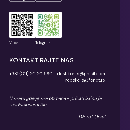
Viber
Telegram
KONTAKTIRAJTE NAS
+381 (011) 30 30 680
desk.fonet@gmail.com
redakcija@fonet.rs
U svetu gde je sve obmana - pričati istinu je
revolucionarni čin.
Džordž Orvel