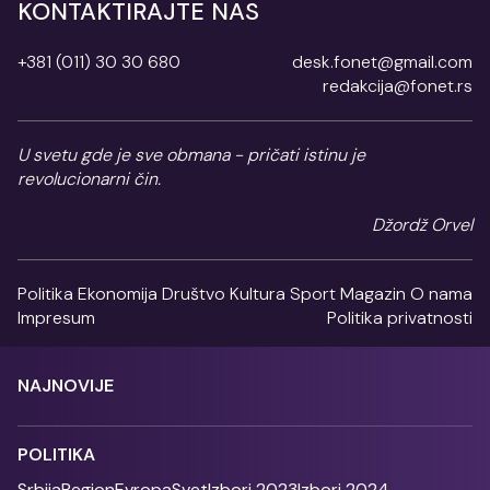
KONTAKTIRAJTE NAS
+381 (011) 30 30 680
desk.fonet@gmail.com
redakcija@fonet.rs
U svetu gde je sve obmana - pričati istinu je
revolucionarni čin.
Džordž Orvel
Politika
Ekonomija
Društvo
Kultura
Sport
Magazin
O nama
Impresum
Politika privatnosti
NAJNOVIJE
POLITIKA
Srbija
Region
Evropa
Svet
Izbori 2023
Izbori 2024