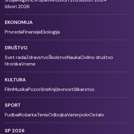
Izbori 2026
EKONOMIJA
Privreda
Finansije
Ekologija
DRUŠTVO
Svet rada
Zdravstvo
Školstvo
Nauka
Civilno društvo
Hronika
Vreme
KULTURA
Film
Muzika
Pozorište
Književnost
Slikarstvo
SPORT
Fudbal
Košarka
Tenis
Odbojka
Vaterpolo
Ostalo
SP 2026