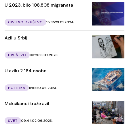
U 2023. bilo 108.808 migranata
CIVILNO DRUŠTVO
15:35
23.01.2024.
Azil u Srbiji
DRUŠTVO
08:26
13.07.2023.
U azilu 2.164 osobe
POLITIKA
11:52
20.06.2023.
Meksikanci traže azil
SVET
09:44
02.06.2023.