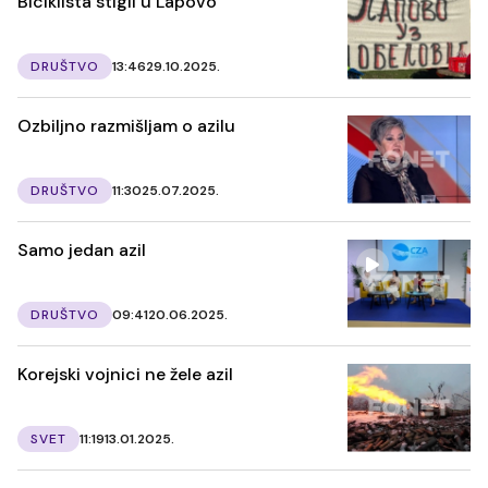
Biciklista stigli u Lapovo
DRUŠTVO
13:46
29.10.2025.
Ozbiljno razmišljam o azilu
DRUŠTVO
11:30
25.07.2025.
Samo jedan azil
DRUŠTVO
09:41
20.06.2025.
Korejski vojnici ne žele azil
SVET
11:19
13.01.2025.