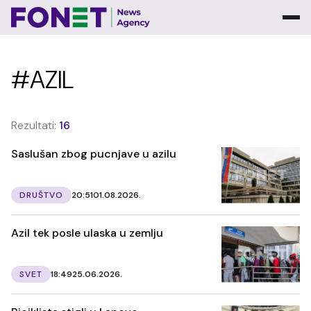
#AZIL
Rezultati:
16
Saslušan zbog pucnjave u azilu
DRUŠTVO
20:51
01.08.2026.
Azil tek posle ulaska u zemlju
SVET
18:49
25.06.2026.