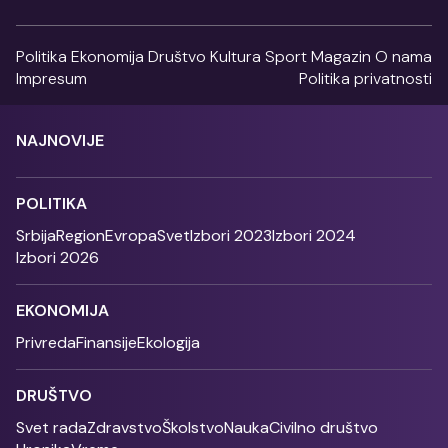
Politika
Ekonomija
Društvo
Kultura
Sport
Magazin
O nama
Impresum
Politika privatnosti
NAJNOVIJE
POLITIKA
Srbija
Region
Evropa
Svet
Izbori 2023
Izbori 2024
Izbori 2026
EKONOMIJA
Privreda
Finansije
Ekologija
DRUŠTVO
Svet rada
Zdravstvo
Školstvo
Nauka
Civilno društvo