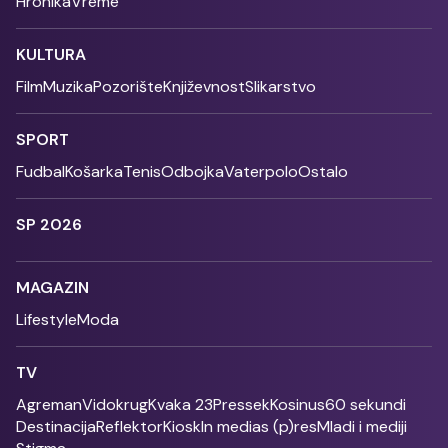
Hronika
Vreme
KULTURA
Film
Muzika
Pozorište
Književnost
Slikarstvo
SPORT
Fudbal
Košarka
Tenis
Odbojka
Vaterpolo
Ostalo
SP 2026
MAGAZIN
Lifestyle
Moda
TV
Agreman
Vidokrug
Kvaka 23
Pressek
Kosinus
60 sekundi
Destinacija
Reflektor
Kiosk
In medias (p)res
Mladi i mediji