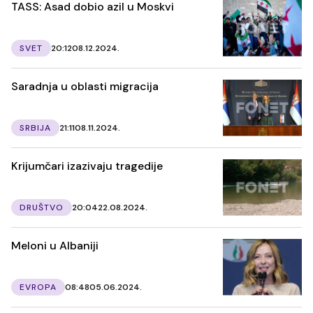
TASS: Asad dobio azil u Moskvi
SVET
20:12
08.12.2024.
Saradnja u oblasti migracija
SRBIJA
21:11
08.11.2024.
Krijumčari izazivaju tragedije
DRUŠTVO
20:04
22.08.2024.
Meloni u Albaniji
EVROPA
08:48
05.06.2024.