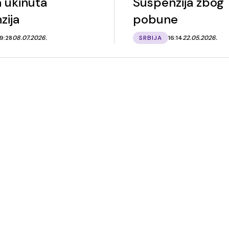
 ukinuta
Suspenzija zbog
zija
pobune
9:28
08.07.2026.
SRBIJA
16:14
22.05.2026.