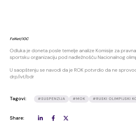
FoNet/IOC
Odluka je doneta posle temelje analize Komisije za pravna
sportsku organizaciju pod nadležnošću Nacionalnog olimpi
U saopštenju se navodi da je ROK potvrdio da ne sprovodi, n
drp/ivt/bdr
Tagovi:
#SUSPENZIJA
#MOK
#RUSKI OLIMPIJSKI K
Share: