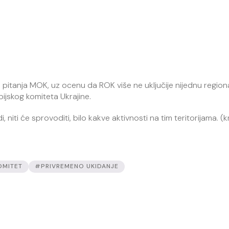
 pitanja MOK, uz ocenu da ROK više ne uključije nijednu region
jskog komiteta Ukrajine.
iti će sprovoditi, bilo kakve aktivnosti na tim teritorijama. (k
OMITET
#PRIVREMENO UKIDANJE