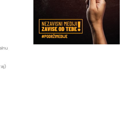
alnu
raj)