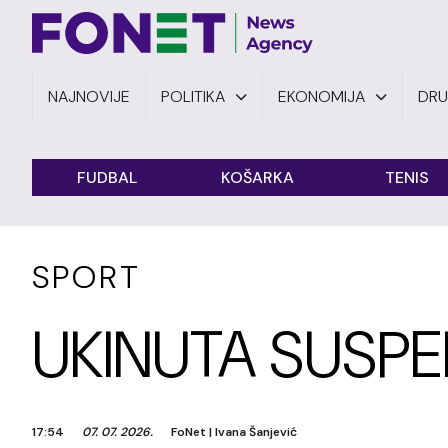
NAJNOVIJE
POLITIKA
EKONOMIJA
DR
FUDBAL
KOŠARKA
TENIS
SPORT
UKINUTA SUSPEN
17:54
07. 07. 2026.
FoNet
|
Ivana Šanjević