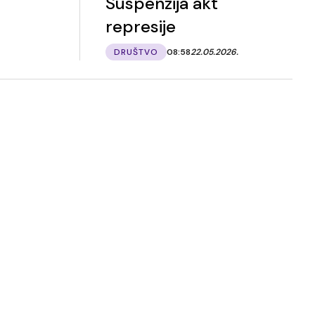
Suspenzija akt
represije
DRUŠTVO
08:58
22.05.2026.