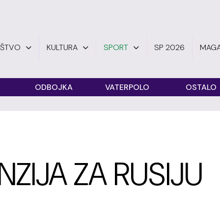
UŠTVO
KULTURA
SPORT
SP 2026
MAGA
ODBOJKA
VATERPOLO
OSTALO
ZIJA ZA RUSIJU