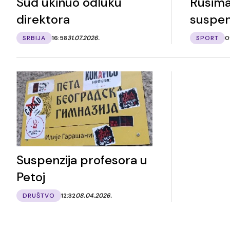
Sud ukinuo odluku
Rusima
direktora
suspen
SRBIJA
16:58
31.07.2026.
SPORT
0
Suspenzija profesora u
Petoj
DRUŠTVO
12:32
08.04.2026.