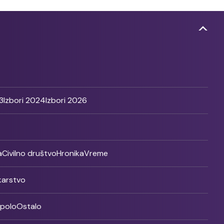
3
Izbori 2024
Izbori 2026
a
Civilno društvo
Hronika
Vreme
ikarstvo
rpolo
Ostalo