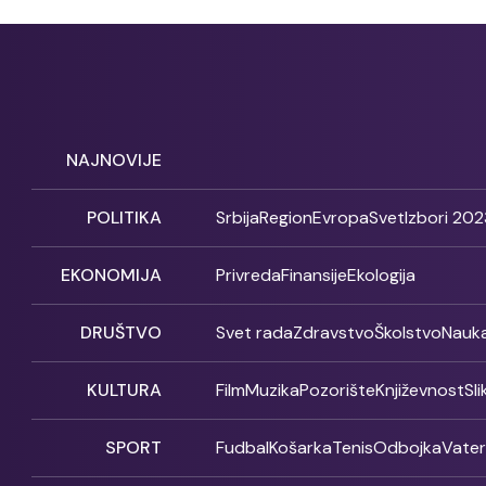
NAJNOVIJE
POLITIKA
Srbija
Region
Evropa
Svet
Izbori 202
EKONOMIJA
Privreda
Finansije
Ekologija
DRUŠTVO
Svet rada
Zdravstvo
Školstvo
Nauk
KULTURA
Film
Muzika
Pozorište
Književnost
Sl
SPORT
Fudbal
Košarka
Tenis
Odbojka
Vate