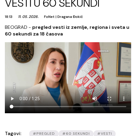
VESTI U 60 SEKUNDI
18:13
11. 05. 2026.
FoNet
|
Dragana Đokić
BEOGRAD -
pregled vesti iz zemlje, regiona i sveta u
60 sekundi za 18 časova
Tagovi:
#PREGLED
#60 SEKUNDI
#VESTI