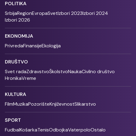
POLITIKA
Srbija
Region
Evropa
Svet
Izbori 2023
Izbori 2024
Izbori 2026
EKONOMIJA
Privreda
Finansije
Ekologija
DRUŠTVO
Svet rada
Zdravstvo
Školstvo
Nauka
Civilno društvo
Hronika
Vreme
KULTURA
Film
Muzika
Pozorište
Književnost
Slikarstvo
SPORT
Fudbal
Košarka
Tenis
Odbojka
Vaterpolo
Ostalo