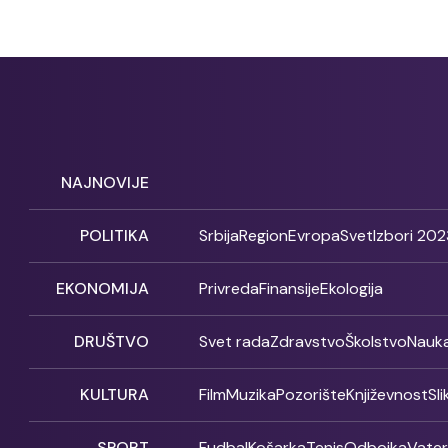
NAJNOVIJE
POLITIKA
Srbija
Region
Evropa
Svet
Izbori 202
EKONOMIJA
Privreda
Finansije
Ekologija
DRUŠTVO
Svet rada
Zdravstvo
Školstvo
Nauk
KULTURA
Film
Muzika
Pozorište
Književnost
Sl
SPORT
Fudbal
Košarka
Tenis
Odbojka
Vate