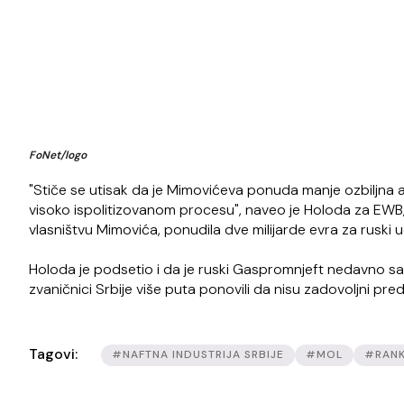
FoNet/logo
"Stiče se utisak da je Mimovićeva ponuda manje ozbiljna a
visoko ispolitizovanom procesu", naveo je Holoda za EWB,
vlasništvu Mimovića, ponudila dve milijarde evra za ruski
Holoda je podsetio i da je ruski Gaspromnjeft nedavno s
zvaničnici Srbije više puta ponovili da nisu zadovoljni p
Tagovi:
#NAFTNA INDUSTRIJA SRBIJE
#MOL
#RANK