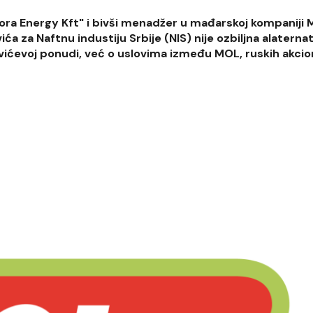
rora Energy Kft" i bivši menadžer u mađarskoj kompaniji 
a za Naftnu industiju Srbije (NIS) nije ozbiljna alaternat
ićevoj ponudi, već o uslovima između MOL, ruskih akcion