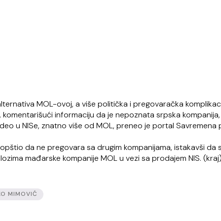
lternativa MOL-ovoj, a više politička i pregovaračka komplikac
 komentarišući informaciju da je nepoznata srpska kompanija,
 udeo u NISe, znatno više od MOL, preneo je portal Savremena po
aopštio da ne pregovara sa drugim kompanijama, istakavši da 
redlozima mađarske kompanije MOL u vezi sa prodajem NIS. (kraj
O MIMOVIĆ