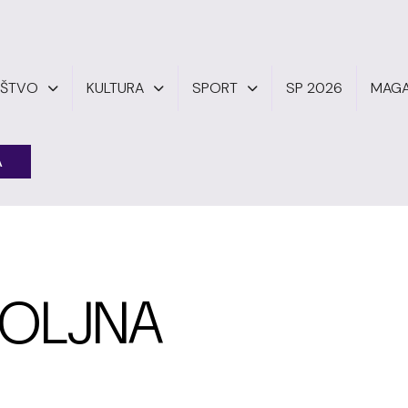
UŠTVO
KULTURA
SPORT
SP 2026
MAGA
A
VOLJNA