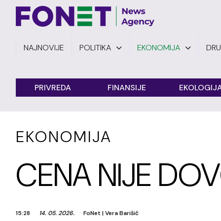
NAJNOVIJE
POLITIKA
EKONOMIJA
DR
PRIVREDA
FINANSIJE
EKOLOGIJ
EKONOMIJA
CENA NIJE DO
15:28
14. 05. 2026.
FoNet
|
Vera Barišić