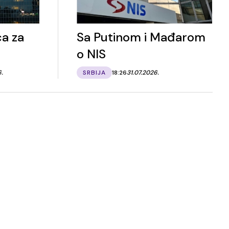
a za
Sa Putinom i Mađarom
o NIS
6.
SRBIJA
18:26
31.07.2026.