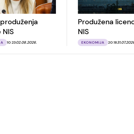
 produženja
Produžena licenc
e NIS
NIS
JA
10:23
02.08.2026.
EKONOMIJA
20:18
31.07.202