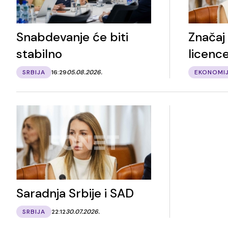
Snabdevanje će biti
Značaj
stabilno
licenc
SRBIJA
16:29
05.08.2026.
EKONOMI
Saradnja Srbije i SAD
SRBIJA
22:12
30.07.2026.