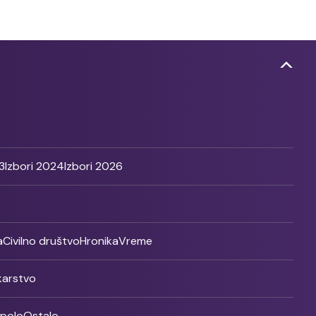
3
Izbori 2024
Izbori 2026
a
Civilno društvo
Hronika
Vreme
ikarstvo
rpolo
Ostalo