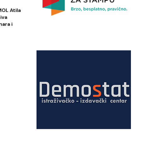
MOL Atila
iva
ara i