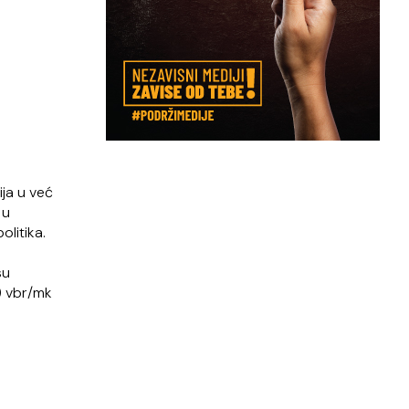
ija u već
 u
litika.
su
) vbr/mk