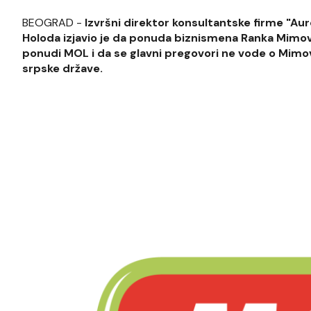
BEOGRAD -
Izvršni direktor konsultantske firme "Au
Holoda izjavio je da ponuda biznismena Ranka Mimović
ponudi MOL i da se glavni pregovori ne vode o Mimov
srpske države.