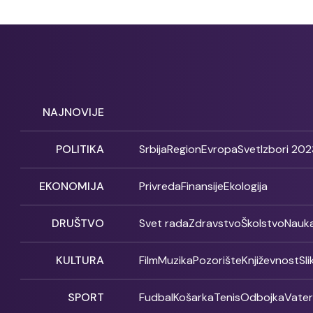
NAJNOVIJE
POLITIKA
Srbija
Region
Evropa
Svet
Izbori 202
EKONOMIJA
Privreda
Finansije
Ekologija
DRUŠTVO
Svet rada
Zdravstvo
Školstvo
Nauk
KULTURA
Film
Muzika
Pozorište
Književnost
Sl
SPORT
Fudbal
Košarka
Tenis
Odbojka
Vate