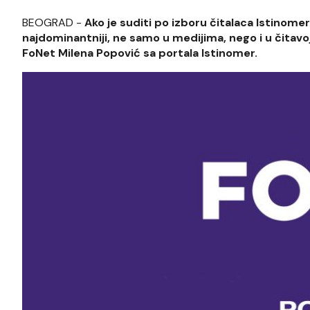
BEOGRAD -
Ako je suditi po izboru čitalaca Istinomera,
najdominantniji, ne samo u medijima, nego i u čitavoj n
FoNet Milena Popović sa portala Istinomer.