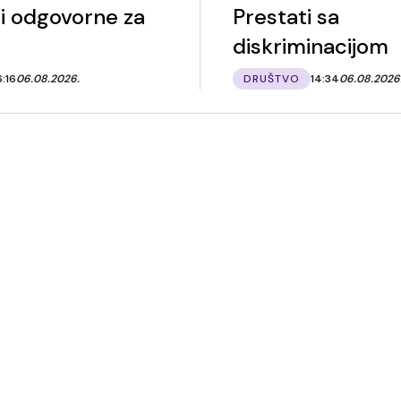
i odgovorne za
Prestati sa
diskriminacijom
6:16
06.08.2026.
DRUŠTVO
14:34
06.08.2026