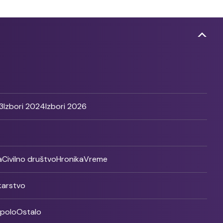
3
Izbori 2024
Izbori 2026
a
Civilno društvo
Hronika
Vreme
ikarstvo
rpolo
Ostalo