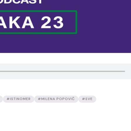
#ISTINOMER
#MILENA POPOVIĆ
#SVE