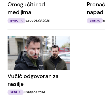
Omogućiti rad
Pronać
medijima
napad
EVROPA
22:09
06.08.2026.
SRBIJA
1
Vučić odgovoran za
nasilje
SRBIJA
11:31
06.08.2026.