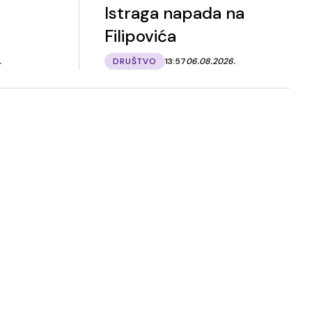
Istraga napada na
Filipovića
.
DRUŠTVO
13:57
06.08.2026.