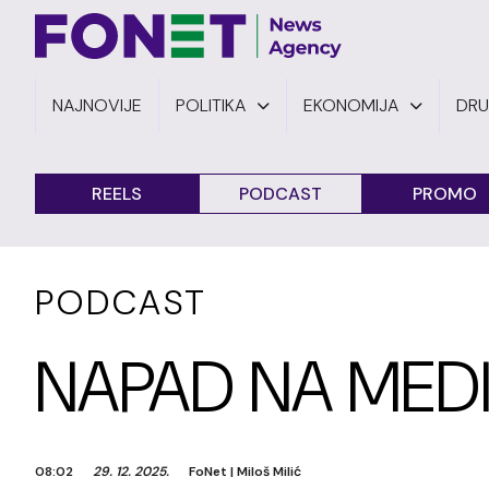
NAJNOVIJE
POLITIKA
EKONOMIJA
DR
REELS
PODCAST
PROMO
PODCAST
NAPAD NA MEDI
08:02
29. 12. 2025.
FoNet
|
Miloš Milić