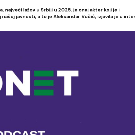
 najveći lažov u Srbiji u 2025. je onaj akter koji je i
ašoj javnosti, a to je Aleksandar Vučić, izjavila je u inte